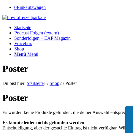
0
Einkaufswagen
Startseite
Podcast Folgen (extern)
Sonderfolgen – EAP Magazin
Voicebox
Shop
Menü
Menü
Poster
Du bist hier:
Startseite
1
/
Shop
2
/
Poster
Poster
Es wurden keine Produkte gefunden, die deiner Auswahl entsprechen
Es konnte leider nichts gefunden werden
Entschuldigung, aber der gesuchte Eintrag ist nicht verfügbar. Willst