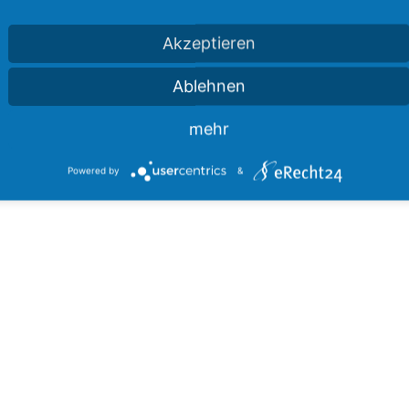
Akzeptieren
e Hinweise:
Ablehnen
lle von Laptop.
mehr
Powered by
&