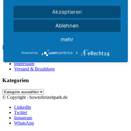
Akzeptieren
Ablehnen
mehr
Links
Powered by
&
Datenschutz
Impressum
Versand & Bezahlung
Kategorien
Kategorien
© Copyright - howtofreizeitpark.de
LinkedIn
Twitter
Instagram
WhatsApp