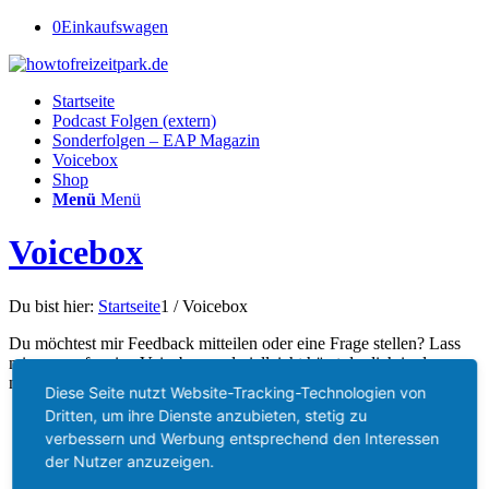
0
Einkaufswagen
Startseite
Podcast Folgen (extern)
Sonderfolgen – EAP Magazin
Voicebox
Shop
Menü
Menü
Voicebox
Du bist hier:
Startseite
1
/
Voicebox
Du möchtest mir Feedback mitteilen oder eine Frage stellen? Lass
mir was auf meine Voicebox und vielleicht hörst du dich in der
nächsten Folge!
Diese Seite nutzt Website-Tracking-Technologien von
Dritten, um ihre Dienste anzubieten, stetig zu
verbessern und Werbung entsprechend den Interessen
der Nutzer anzuzeigen.