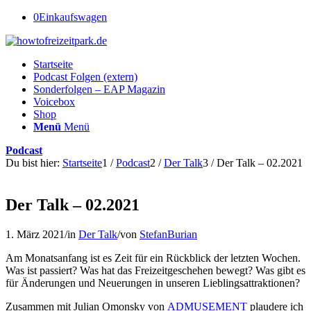
0
Einkaufswagen
Startseite
Podcast Folgen (extern)
Sonderfolgen – EAP Magazin
Voicebox
Shop
Menü
Menü
Podcast
Du bist hier:
Startseite
1
/
Podcast
2
/
Der Talk
3
/
Der Talk – 02.2021
Der Talk – 02.2021
1. März 2021
/
in
Der Talk
/
von
StefanBurian
Am Monatsanfang ist es Zeit für ein Rückblick der letzten Wochen.
Was ist passiert? Was hat das Freizeitgeschehen bewegt? Was gibt es
für Änderungen und Neuerungen in unseren Lieblingsattraktionen?
Zusammen mit Julian Omonsky von
ADMUSEMENT
plaudere ich