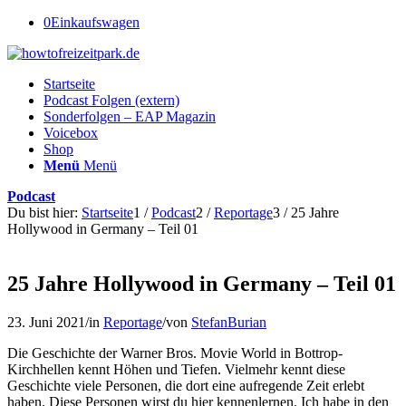
0
Einkaufswagen
Startseite
Podcast Folgen (extern)
Sonderfolgen – EAP Magazin
Voicebox
Shop
Menü
Menü
Podcast
Du bist hier:
Startseite
1
/
Podcast
2
/
Reportage
3
/
25 Jahre
Hollywood in Germany – Teil 01
25 Jahre Hollywood in Germany – Teil 01
23. Juni 2021
/
in
Reportage
/
von
StefanBurian
Die Geschichte der Warner Bros. Movie World in Bottrop-
Kirchhellen kennt Höhen und Tiefen. Vielmehr kennt diese
Geschichte viele Personen, die dort eine aufregende Zeit erlebt
haben. Diese Personen wirst du hier kennenlernen. Ich habe in den