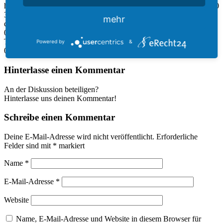
https://howtofreizeitpark.de/wp-content/uploads/2021/12/1.png
3000
3000
StefanBurian
https://howtofreizeitpark.de/wp-
mehr
content/uploads/2021/12/Logo-Blank.png
StefanBurian
2021-06-23
06:31:00
2021-12-30 06:33:29
25 Jahre Hollywood in Germany –
Teil 01
Powered by
&
0
Kommentare
Hinterlasse einen Kommentar
An der Diskussion beteiligen?
Hinterlasse uns deinen Kommentar!
Schreibe einen Kommentar
Deine E-Mail-Adresse wird nicht veröffentlicht.
Erforderliche
Felder sind mit
*
markiert
Name
*
E-Mail-Adresse
*
Website
Name, E-Mail-Adresse und Website in diesem Browser für