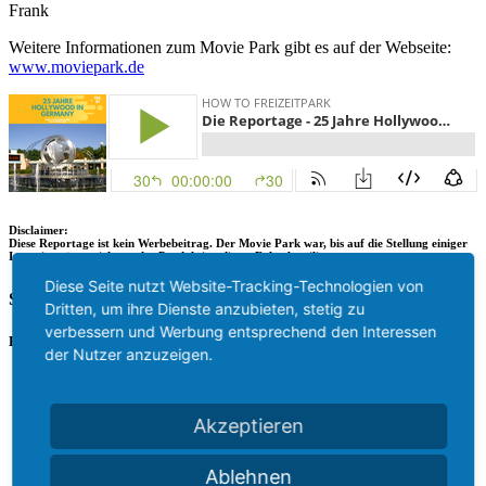
Frank
Weitere Informationen zum Movie Park gibt es auf der Webseite:
www.moviepark.
de
Disclaimer:
Diese Reportage ist kein Werbebeitrag. Der Movie Park war, bis auf die Stellung einiger
Interviewgäste, nicht an der Produktion dieser Folge beteiligt.
Diese Seite nutzt Website-Tracking-Technologien von
Schlagworte:
movie park
,
reportage
,
warner bros movie world
Dritten, um ihre Dienste anzubieten, stetig zu
verbessern und Werbung entsprechend den Interessen
Eintrag teilen
der Nutzer anzuzeigen.
Teilen auf Facebook
Teilen auf Twitter
Teilen auf WhatsApp
Akzeptieren
Teilen auf LinkedIn
Per E-Mail teilen
Ablehnen