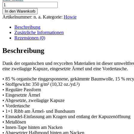
Umweltfreundlicher
Unisex-
In den Warenkorb
Kapuzenpullover
Artikelnummer:
n. a.
Kategorie:
Howie
Menge
Beschreibung
Zusätzliche Informationen
Rezensionen (0)
Beschreibung
Dank der organischen und recycelten Materialien ist dieser umweltf
eine zweilagige Kapuze, eingesetzte Ärmel und eine Vordertasche.
• 85 % organische ringgesponnene, gekämmte Baumwolle, 15 % recyc
• Stoffgewicht: 350 g/m² (10,32 oz./yd.²)
• Reguläre Passform
• Eingesetzte Ärmel
• Abgesetzte, zweilagige Kapuze
• Vordertasche
• 1×1 Ribb am Ärmel- und Bundsaum
• Einnadel-Einfassung am Kragen und entlang der Kapuzenöffnung
• Metallösen
• Innen-Tape hinten am Nacken
• Abgesetzter Halbmond hinten am Nacken