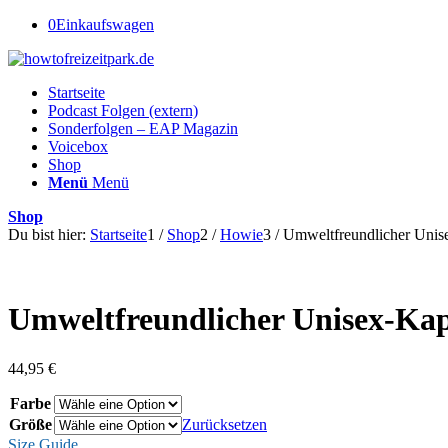
0
Einkaufswagen
Startseite
Podcast Folgen (extern)
Sonderfolgen – EAP Magazin
Voicebox
Shop
Menü
Menü
Shop
Du bist hier:
Startseite
1
/
Shop
2
/
Howie
3
/
Umweltfreundlicher Unis
Umweltfreundlicher Unisex-Ka
44,95
€
Farbe
Größe
Zurücksetzen
Size Guide