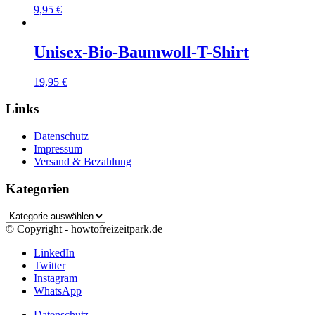
9,95
€
Unisex-Bio-Baumwoll-T-Shirt
19,95
€
Links
Datenschutz
Impressum
Versand & Bezahlung
Kategorien
Kategorien
© Copyright - howtofreizeitpark.de
LinkedIn
Twitter
Instagram
WhatsApp
Datenschutz