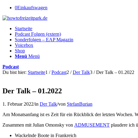
0
Einkaufswagen
Startseite
Podcast Folgen (extern)
Sonderfolgen – EAP Magazin
Voicebox
Shop
Menü
Menü
Podcast
Du bist hier:
Startseite
1
/
Podcast
2
/
Der Talk
3
/
Der Talk – 01.2022
Der Talk – 01.2022
1. Februar 2022
/
in
Der Talk
/
von
StefanBurian
Am Monatsanfang ist es Zeit für ein Rückblick der letzten Wochen. W
Zusammen mit Julian Omonsky von
ADMUSEMENT
plaudere ich 
Wackelnde Boote in Frankreich