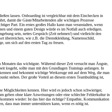
ießen lassen. Onboarding ist vergleichbar mit dem Einchecken in
rt, damit die Gäste/Mitarbeitenden alle wichtigen Prozesse
htiger Part. Ein erstes großes Hallo kann man veranstalten, wenn
ionen und einem guten Design würde es im Notfall auch erledigen.
 Umgebung sein, nettes Gespräch (Zeit nehmen!) und vielleicht den
t überreichen, wie z.B. die Dienstkleidung, Namensschild,
e, um sich auf den ersten Tag zu freuen.
en Monaten das wichtigste. Während dieser Zeit versucht man Ängste,
beit losgeht, sollte man mit den Grundlagen Trainings anfangen. In
eute kennen und bekommt wichtige Werkzeuge mit auf dem Weg, die man
punkt stehen. Der große Vorteil an diesem ersten Teambuilding ist,
ine Möglichkeiten kennen. Hier wird es jedoch schon schwieriger,
raum geben ohne klare Anweisungen oder eine schlechte Fehlerkultur in
 kommen wieder: Ist das hier das richtige? Empathie, Kommunikation
en, dass man immer unterstützen kann, wenn es nötig ist.