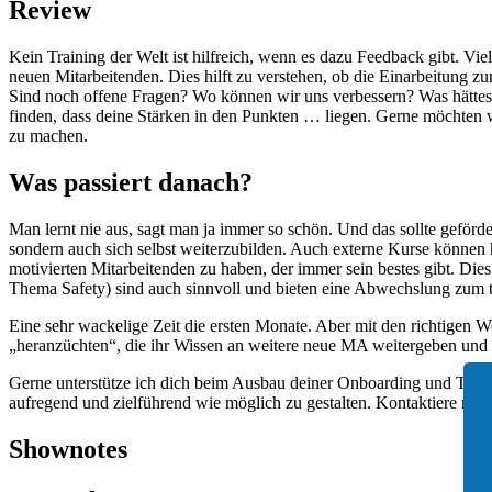
Review
Kein Training der Welt ist hilfreich, wenn es dazu Feedback gibt. 
neuen Mitarbeitenden. Dies hilft zu verstehen, ob die Einarbeitung zu
Sind noch offene Fragen? Wo können wir uns verbessern? Was hättest 
finden, dass deine Stärken in den Punkten … liegen. Gerne möchten wi
zu machen.
Was passiert danach?
Man lernt nie aus, sagt man ja immer so schön. Und das sollte geför
sondern auch sich selbst weiterzubilden. Auch externe Kurse können he
motivierten Mitarbeitenden zu haben, der immer sein bestes gibt. Die
Thema Safety) sind auch sinnvoll und bieten eine Abwechslung zum tä
Eine sehr wackelige Zeit die ersten Monate. Aber mit den richtigen 
„heranzüchten“, die ihr Wissen an weitere neue MA weitergeben und s
Gerne unterstütze ich dich beim Ausbau deiner Onboarding und Tra
aufregend und zielführend wie möglich zu gestalten. Kontaktiere mic
Shownotes