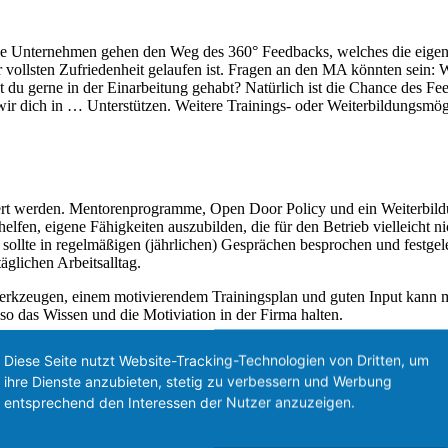
Viele Unternehmen gehen den Weg des 360° Feedbacks, welches die eige
r vollsten Zufriedenheit gelaufen ist. Fragen an den MA könnten sein: W
du gerne in der Einarbeitung gehabt? Natürlich ist die Chance des Fe
r dich in … Unterstützen. Weitere Trainings- oder Weiterbildungsmöglic
dert werden. Mentorenprogramme, Open Door Policy und ein Weiterbildun
lfen, eigene Fähigkeiten auszubilden, die für den Betrieb vielleicht ni
s sollte in regelmäßigen (jährlichen) Gesprächen besprochen und festge
glichen Arbeitsalltag.
Werkzeugen, einem motivierendem Trainingsplan und guten Input kann ma
o das Wissen und die Motiviation in der Firma halten.
iningmaßnahmen. Zusammen analysieren wird dein bestehendes Angebot
Diese Seite nutzt Website-Tracking-Technologien von Dritten, um
h für ein Erstgespräch -> contact@stefanburian.com
ihre Dienste anzubieten, stetig zu verbessern und Werbung
entsprechend den Interessen der Nutzer anzuzeigen.