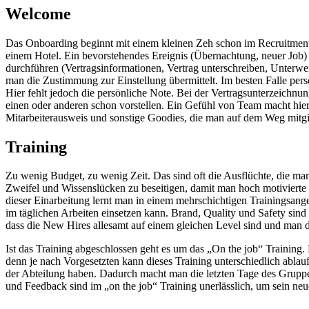
Welcome
Das Onboarding beginnt mit einem kleinen Zeh schon im Recruitment. 
einem Hotel. Ein bevorstehendes Ereignis (Übernachtung, neuer Job)
durchführen (Vertragsinformationen, Vertrag unterschreiben, Unterwe
man die Zustimmung zur Einstellung übermittelt. Im besten Falle per
Hier fehlt jedoch die persönliche Note. Bei der Vertragsunterzeichnung
einen oder anderen schon vorstellen. Ein Gefühl von Team macht hi
Mitarbeiterausweis und sonstige Goodies, die man auf dem Weg mitgib
Training
Zu wenig Budget, zu wenig Zeit. Das sind oft die Ausflüchte, die ma
Zweifel und Wissenslücken zu beseitigen, damit man hoch motivierte u
dieser Einarbeitung lernt man in einem mehrschichtigen Trainingsan
im täglichen Arbeiten einsetzen kann. Brand, Quality und Safety sind 
dass die New Hires allesamt auf einem gleichen Level sind und man di
Ist das Training abgeschlossen geht es um das „On the job“ Training
denn je nach Vorgesetzten kann dieses Training unterschiedlich ablau
der Abteilung haben. Dadurch macht man die letzten Tage des Gruppe
und Feedback sind im „on the job“ Training unerlässlich
,
um sein neue