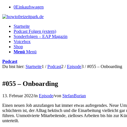
0
Einkaufswagen
Startseite
Podcast Folgen (extern)
Sonderfolgen – EAP Magazin
Voicebox
Shop
Menü
Menü
Podcast
Du bist hier:
Startseite
1
/
Podcast
2
/
Episode
3
/
#055 – Onboarding
#055 – Onboarding
13. Februar 2022
/
in
Episode
/
von
StefanBurian
Einen neuen Job anzufangen hat immer etwas aufregendes. Neue Umg
schüchtern ist, der Alltag hektisch und die Einarbeitung vielleicht ga
führen. Unmotivierte Mitarbeitende, zielloses Arbeiten bis hin zur K
unterteilt.