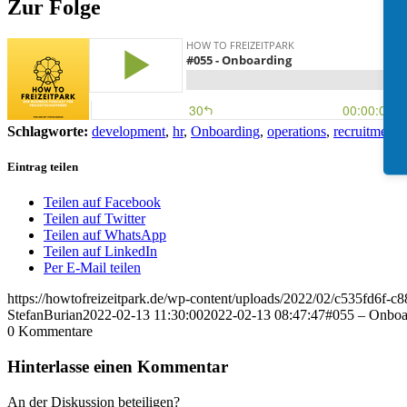
Zur Folge
Schlagworte:
development
,
hr
,
Onboarding
,
operations
,
recruitment
,
Eintrag teilen
Teilen auf Facebook
Teilen auf Twitter
Teilen auf WhatsApp
Teilen auf LinkedIn
Per E-Mail teilen
https://howtofreizeitpark.de/wp-content/uploads/2022/02/c535fd6f
StefanBurian
2022-02-13 11:30:00
2022-02-13 08:47:47
#055 – Onboa
0
Kommentare
Hinterlasse einen Kommentar
An der Diskussion beteiligen?