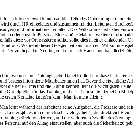
Je nach Interviewart kann man hier Teile des Onboardings schon einfl
 wird durch HR eingeleitet und zusammen mit den Leitungen durchgefüh
isungen) und Informationen erhalten. Das Willkommen ist dabei ein wic
sönlich oder sogar in Persona. Eine schöne Mail mit weiteren Informat
, falls diese vor Ort passieren sollte, sollte dies in einer einladenden
er Eindruck. Während dieser Gelegenheit kann man ein Willkommenspake
t. Der vollbepackte Neuling geht nun nach Hause und hat allerlei Ding
n hört, wenn es um Trainings geht. Dabei ist die Lernphase in den erst
nd bestens informierte Mitarbeiter:innen hat. Bevor die eigentliche Ar
gebot die neue Firma und die Kultur kennen, lernt die wichtigsten L
die Grundpfeiler für das Training und das Team sollte hierbei im Mittel
e ersten Kontakte knüpfen kann. Man ist nicht allein ;)
. Man lernt während des Arbeitens seine Aufgaben, die Prozesse und se
fen. Leider gibt es immer noch sehr viele „Chefs“, die direkt viel Frei
ntrainings direkt wieder weg und die verlorenen Zweifel des Neulings
s Personal auf den Alltag einzustellen, aber auch die Sicherheit zu geb