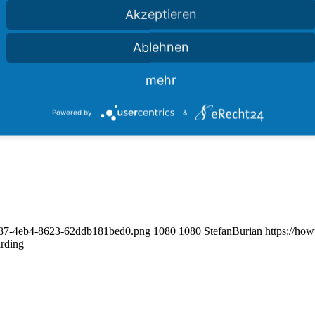
Akzeptieren
Ablehnen
mehr
training
Powered by
&
-c887-4eb4-8623-62ddb181bed0.png
1080
1080
StefanBurian
https://ho
rding