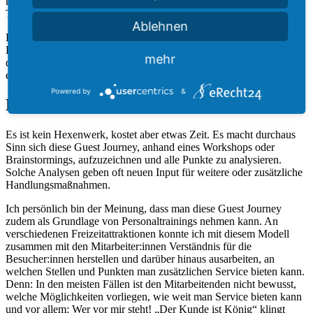
nach einem Tag voller Spaß ein wenig Reue bekommt, dass dieser
Tag schon vorbei ist.
Ablehnen
Das Nach-Erlebnis ist gerade aus Marketingsicht sehr wichtig.
Durch Mailings, gezielte Werbung oder Sonderaktionen kann man
mehr
das erlebte Erlebnis noch länger im Gedächtnis halten, um so zu
einem Wiederholungsbesuch zu motivieren.
Powered by
&
Durchspielen & Ableiten
Es ist kein Hexenwerk, kostet aber etwas Zeit. Es macht durchaus
Sinn sich diese Guest Journey, anhand eines Workshops oder
Brainstormings, aufzuzeichnen und alle Punkte zu analysieren.
Solche Analysen geben oft neuen Input für weitere oder zusätzliche
Handlungsmaßnahmen.
Ich persönlich bin der Meinung, dass man diese Guest Journey
zudem als Grundlage von Personaltrainings nehmen kann. An
verschiedenen Freizeitattraktionen konnte ich mit diesem Modell
zusammen mit den Mitarbeiter:innen Verständnis für die
Besucher:innen herstellen und darüber hinaus ausarbeiten, an
welchen Stellen und Punkten man zusätzlichen Service bieten kann.
Denn: In den meisten Fällen ist den Mitarbeitenden nicht bewusst,
welche Möglichkeiten vorliegen, wie weit man Service bieten kann
und vor allem: Wer vor mir steht! „Der Kunde ist König“ klingt