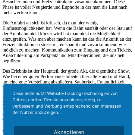
Besucher:innen und Freizeitattraktion zusammenkommen. Diese
Phase ist voller Neugierde und Euphorie in der man die Lust nach
mehr wecken kann.
Die Anfahrt an sich ist kritisch, da man hier wenig
Einflussmöglichkeiten hat. Wenn die Bahn ausfällt oder der Stau auf
der Autobahn nicht kürzer wird hat man nicht die Möglichkeit
einzugreifen. Was man aber machen kann ist das die Ankunft an der
Freizeitattraktion so stressfrei, entspannt und zuvorkommend wie
möglich zu machen. Kommunikation zum Eingang und den Tickets,
Ausschilderung am Parkplatz und Mitarbeiter:innen, die uns nett
begrüßen.
Das Erlebnis ist der Hauptteil, der große Akt, die eigentliche Show.
Wie bei einer guten Performance arbeiten hier alle Hand und Hand,
um eine gute Vorstellung abzuliefern. Sauberkeit, Freundlichkeit,
tolle Interaktionen, großartige Momente.
Diese Seite nutzt Website-Tracking-Technologien von
Die Abfahrt ist ein kritischer Moment, denn beim Verlassen einer
Dritten, um ihre Dienste anzubieten, stetig zu
Freizeitattraktion kann es passieren, dass man durch unvorsichtiges
verbessern und Werbung entsprechend den Interessen
Handeln den komplett gut gewonnenen Eindruck zerstört. Dreckige
der Nutzer anzuzeigen.
oder defekte sanitäre Anlagen, schlechtes Parkleitsystem oder
demotivierte Mitarbeiter:innen nach einem langen Tag können einen
nahezu perfekten Tag in den Schatten stellen. Daher sollte auch
dieser Aspekt gut beleuchtet und hinterfragt werden, damit man
Akzeptieren