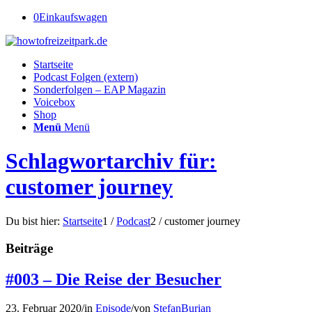
0
Einkaufswagen
Startseite
Podcast Folgen (extern)
Sonderfolgen – EAP Magazin
Voicebox
Shop
Menü
Menü
Schlagwortarchiv für:
customer journey
Du bist hier:
Startseite
1
/
Podcast
2
/
customer journey
Beiträge
#003 – Die Reise der Besucher
23. Februar 2020
/
in
Episode
/
von
StefanBurian