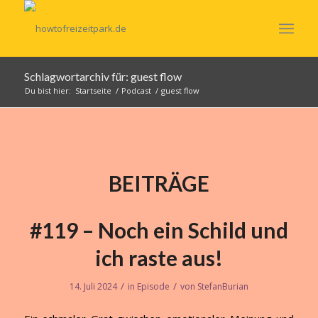
Schlagwortarchiv für: guest flow
Du bist hier:
Startseite
/
Podcast
/
guest flow
BEITRÄGE
#119 – Noch ein Schild und
ich raste aus!
/
/
14. Juli 2024
in
Episode
von
StefanBurian