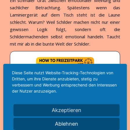
Ein schmaler Grat zwischen emotionaler Meinung und
sachlicher Betrachtung. Spätestens wenn das
Laminiergerät auf dem Tisch steht ist die Laune
schlecht. Warum? Weil Schilder machen nicht nur einer
gewissen Logik folgt, sondern oft die
Schildermachenden selbst emotional handeln. Taucht
mit mir ab in die bunte Welt der Schilder.
Diese Seite nutzt Website-Tracking-Technologien von
Dritten, um ihre Dienste anzubieten, stetig zu
verbessern und Werbung entsprechend den Interessen
der Nutzer anzuzeigen.
Akzeptieren
Ablehnen