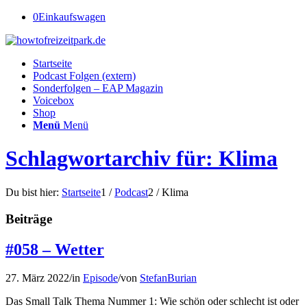
0
Einkaufswagen
Startseite
Podcast Folgen (extern)
Sonderfolgen – EAP Magazin
Voicebox
Shop
Menü
Menü
Schlagwortarchiv für: Klima
Du bist hier:
Startseite
1
/
Podcast
2
/
Klima
Beiträge
#058 – Wetter
27. März 2022
/
in
Episode
/
von
StefanBurian
Das Small Talk Thema Nummer 1: Wie schön oder schlecht ist oder