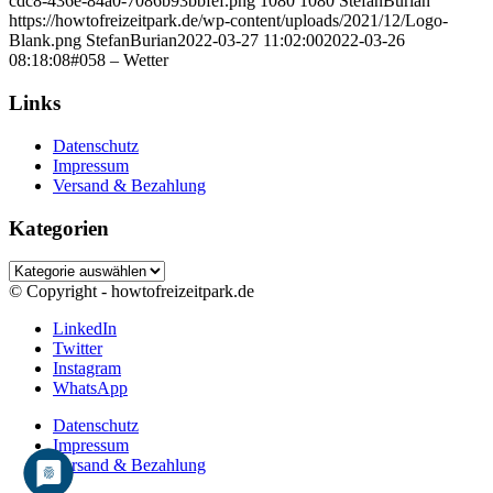
cdc8-436e-84a0-7086b93bbfef.png
1080
1080
StefanBurian
https://howtofreizeitpark.de/wp-content/uploads/2021/12/Logo-
Blank.png
StefanBurian
2022-03-27 11:02:00
2022-03-26
08:18:08
#058 – Wetter
Links
Datenschutz
Impressum
Versand & Bezahlung
Kategorien
Kategorien
© Copyright - howtofreizeitpark.de
LinkedIn
Twitter
Instagram
WhatsApp
Datenschutz
Impressum
Versand & Bezahlung