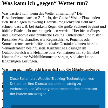
Was kann ich „gegen“ Wetter tun?
Was passiert nun, wenn das Wetter umschwingt? Die
Besucher:innen suchen Zuflucht, der Guest / Visitor Flow ändert
sich. In Anlagen mit wenig Unterstellmöglichkeiten sieht man
schnell, dass z.B. bei starkem Regen die große Sucherei beginnt und
übliche Pfade nicht mehr eingehalten werden. Hier bieten Shops
und Gastronomie eine praktische Lösung: Unterstellen und rüsten!
Passendes Merchandise, wie Regenschirme, Ponchos oder
Sonnencreme, sowie heiße oder kalte Getränke können hier die
Verkaufszahlen beeinflussen. Kurzfristige Lösungen im
Outdoorbereich wie Heizpilze oder Ventilatoren mit Sprühnebel
können für kurze Wohlfühlmomente sorgen, sind aber keine
langfristigen Lösungen.
Was man nicht außer acht lassen darf sind die Mitarbeitenden bei
den Auswirkungen. Stehende Positionen an heißen oder kalten
Tagen sollten daher möglichst Unterstellmöglichkeiten aufweisen.
Diese Seite nutzt Website-Tracking-Technologien von
Auch passende Arbeitskleidung sollte hier vorhanden sein.
Dritten, um ihre Dienste anzubieten, stetig zu
Regenjacken, Pullover, Mützen oder Gummistiefel schützen deine
verbessern und Werbung entsprechend den Interessen
Mitarbeiter:innen davor sich zu erkälten.
der Nutzer anzuzeigen.
Wie kann ich mit dem Wetter langfristig
meine Freizeitattraktion betreiben?