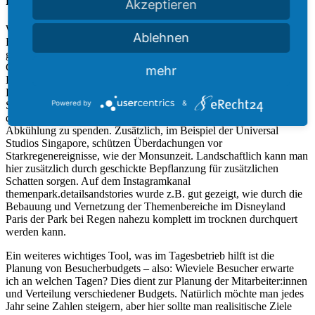
Akzeptieren
Wie so oft fängt vieles bei der Planung an. Hab ich in einem
Ablehnen
Freizeitpark im Ruhrgebiet keinerlei Heizungen in die Gebäude
geplant, sollte man drüber stolpern und fragen dürfen: Warum?
Genau so wäre es, wenn man in südlicheren Ländern keine
mehr
Klimageräte einplant. Durch technische oder architektonische
Lösungen lässt sich hier viel auffangen. Wirft man einen Blick nach
Powered by
&
Singapur oder Dubai sieht man, dass komplette Themenbereiche in
den Freizeitparks überdacht worden sind, um Schatten und
Abkühlung zu spenden. Zusätzlich, im Beispiel der Universal
Studios Singapore, schützen Überdachungen vor
Starkregenereignisse, wie der Monsunzeit. Landschaftlich kann man
hier zusätzlich durch geschickte Bepflanzung für zusätzlichen
Schatten sorgen. Auf dem Instagramkanal
themenpark.detailsandstories wurde z.B. gut gezeigt, wie durch die
Bebauung und Vernetzung der Themenbereiche im Disneyland
Paris der Park bei Regen nahezu komplett im trocknen durchquert
werden kann.
Ein weiteres wichtiges Tool, was im Tagesbetrieb hilft ist die
Planung von Besucherbudgets – also: Wieviele Besucher erwarte
ich an welchen Tagen? Dies dient zur Planung der Mitarbeiter:innen
und Verteilung verschiedener Budgets. Natürlich möchte man jedes
Jahr seine Zahlen steigern, aber hier sollte man realisitische Ziele