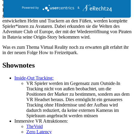
orientieren. Diese Messpunkte sind häufig am Helm, sowie an
Powered by
&
Handschuhen oder Rucksäcken bzw. Requisiten befestigt. In Rust
geht man aber noch einen Schritt weiter. Mit einem eigens
entwickelten Helm und Trackern an den Füßen, werden komplette
Spieler*innen zu Avataren. Dabei erkunden sie die Welten des
Adventure Club of Europe, der mit der Wiedereröffnung von Piraten
in Batavia seine Origin-Story bekommen wird.
Was es zum Thema Virtual Reality noch zu erwarten gilt erfahrt ihr
in der neuen Folge How to Freizeitpark.
Shownotes
Inside-Out Tracking:
VR Spieler werden im Gegensatz zum Outside-In
Tracking nicht von außen beobachtet, um die
Positionen der Marker zu bestimmen, sondern aus dem
VR Headset heraus. Dies ermöglicht ein genaueres
Tracking ohne Hindernisse und der Aufbau wird
dadurch reduziert, da keine externen Kameras im
Spielraum angebracht werden müssen
Immersive VR Attraktionen:
TheVoid
Zero Latency