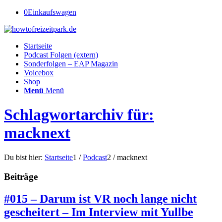
0
Einkaufswagen
Startseite
Podcast Folgen (extern)
Sonderfolgen – EAP Magazin
Voicebox
Shop
Menü
Menü
Schlagwortarchiv für:
macknext
Du bist hier:
Startseite
1
/
Podcast
2
/
macknext
Beiträge
#015 – Darum ist VR noch lange nicht
gescheitert – Im Interview mit Yullbe