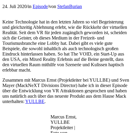
24. Juli 2020
/
in
Episode
/
von
StefanBurian
Keine Technologie hat in den letzten Jahren so viel Begeisterung
und gleichzeitig Ablehnung erlebt, wie die Rückkehr der virtuellen
Realität. Seit dem VR für jeden zugänglich geworden ist, scheiden
sich die Geister, ob dieses Medium in der Freizeit- und
Tourismusbranche eine Lobby hat. Dabei gibt es viele gute
Beispiele, die sowohl inhaltlich als auch technologisch großen
Eindruck hinterlassen haben. So hat The VOID, ein Start-Up aus
den USA, ein Mixed Reality Erlebnis auf die Beine gestellt, dass
den virtuellen Raum mithilfe von Szenerie und Kulissen haptisch
erlebbar macht.
Zusammen mit Marcus Ernst (Projektleiter bei YULLBE) und Sven
Mayer (MackNeXT Divisions Director) habe ich in dieser Episode
über die Entwicklung von VR Attraktionen gesprochen und haben
uns natürlich auch über das neueste Produkt aus dem Hause Mack
unterhalten:
YULLBE
.
Marcus Ernst,
YULLBE
Projektleiter |
Foto von