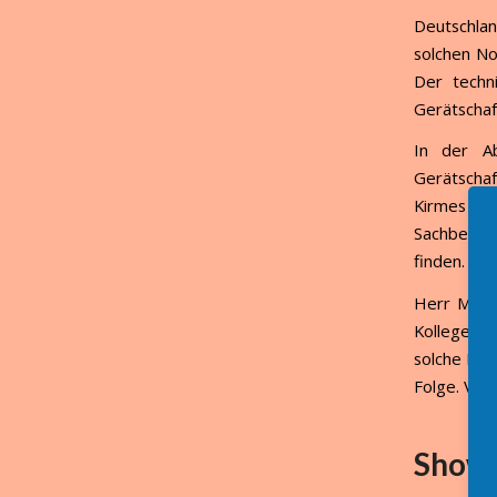
Deutschlan
solchen No
Der techn
Gerätschaf
In der Ab
Gerätschaf
Kirmes Fa
Sachbereic
finden.
Herr Mich
Kollegen 
solche Prü
Folge. Vie
Show