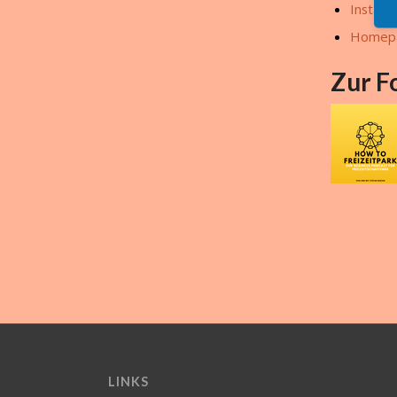
Instagr
Homep
Zur F
LINKS