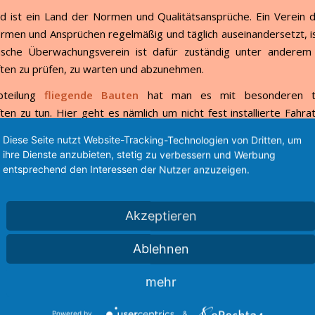
d ist ein Land der Normen und Qualitätsansprüche. Ein Verein d
rmen und Ansprüchen regelmäßig und täglich auseinandersetzt, i
ische Überwachungsverein ist dafür zuständig unter anderem 
ten zu prüfen, zu warten und abzunehmen.
teilung
fliegende Bauten
hat man es mit besonderen te
ten zu tun. Hier geht es nämlich um nicht fest installierte Fahrat
hrgeschäfte. Aber nicht nur die Kirmes Fahrgeschäfte fallen
Diese Seite nutzt Website-Tracking-Technologien von Dritten, um
h, sondern auch fest installierte Anlagen, wie wir sie in Freizeit
ihre Dienste anzubieten, stetig zu verbessern und Werbung
entsprechend den Interessen der Nutzer anzuzeigen.
ael Krah ist Prüfer beim TÜV Nord. Zusammen mit seinen Kolle
prüft er Achterbahnen und Fahrgeschäfte auf der ganzen Welt
Akzeptieren
fung und Abnahme aussieht und was man dabei so erlebt erfahrt ih
l Spaß beim hören.
Ablehnen
mehr
notes
Powered by
&