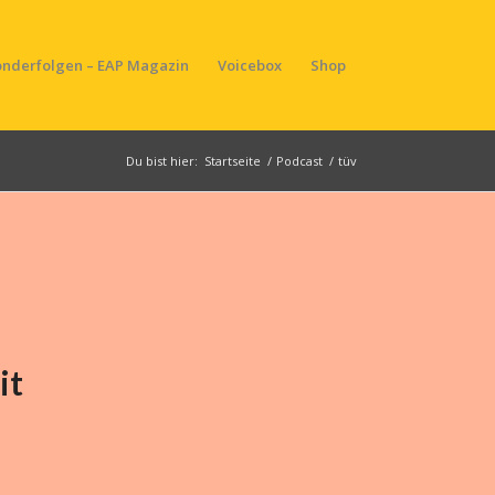
onderfolgen – EAP Magazin
Voicebox
Shop
Du bist hier:
Startseite
/
Podcast
/
tüv
it