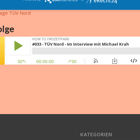
amkanal tuev.online
age TÜV Nord
olge
KATEGORIEN