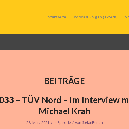
Startseite
Podcast Folgen (extern)
S
BEITRÄGE
033 – TÜV Nord – Im Interview m
Michael Krah
/
/
28. März 2021
in
Episode
von
StefanBurian