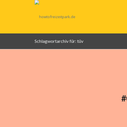
Schlagwortarchiv für: tüv
#