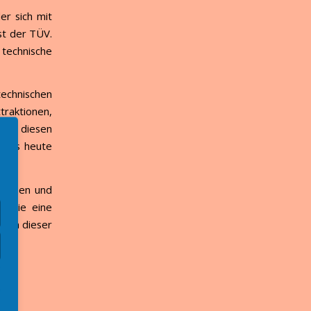
er sich mit
st der TÜV.
technische
chnischen
traktionen,
 in diesen
parks heute
ginnen und
. Wie eine
r in dieser