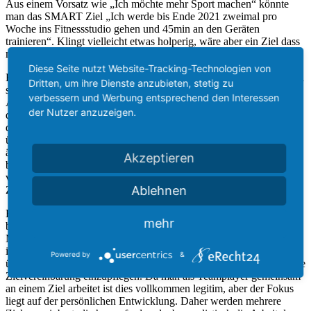
Aus einem Vorsatz wie „Ich möchte mehr Sport machen“ könnte
man das SMART Ziel „Ich werde bis Ende 2021 zweimal pro
Woche ins Fitnessstudio gehen und 45min an den Geräten
trainieren“. Klingt vielleicht etwas holperig, wäre aber ein Ziel dass
man besser verfolgen kann.
Diese Seite nutzt Website-Tracking-Technologien von
Es ist spezifisch und anhand der Häufigkeit messbar (evtl. kann man
Dritten, um ihre Dienste anzubieten, stetig zu
sich mit einem guten Terminplaner bei der Messung unterstützen).
verbessern und Werbung entsprechend den Interessen
Attraktiv weil ich etwas für meine Gesundheit mache. Realistisch,
der Nutzer anzuzeigen.
da ich mir die Zeit zweimal pro Woche nehmen kann und terminiert,
da ich es bis Ende des Jahres erreicht haben möchte. Ziele sind
übrigens nicht in Stein gemeißelt. Wenn sich Parameter durch
äußere Einflüsse verändern dürfen und können diese natürlich in
Akzeptieren
beide Richtungen korrigiert werden. Sollte sich also mal etwas
verändern, dann nimmt nötige Veränderungen an der
Ablehnen
Zielformulierung vor.
Häufig werden solche SMART bei Zielvereinbarungsgespräche
mehr
benutzt. Diese Art von Zielsetzungen sollen in der Arbeitswelt
Mitarbeiter weiterentwickeln und den Ball in Bewegung halten. Es
ist üblich, gerade in konzerngesteuerten Unternehmen,
Powered by
&
übergeordnete Unternehmensziele bei solchen Gesprächen mit in die
Zielvereinbarung einzupflegen. Da man als Teamplayer gemeinsam
an einem Ziel arbeitet ist dies vollkommen legitim, aber der Fokus
liegt auf der persönlichen Entwicklung. Daher werden mehrere