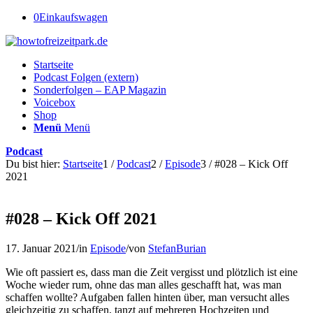
0
Einkaufswagen
Startseite
Podcast Folgen (extern)
Sonderfolgen – EAP Magazin
Voicebox
Shop
Menü
Menü
Podcast
Du bist hier:
Startseite
1
/
Podcast
2
/
Episode
3
/
#028 – Kick Off
2021
#028 – Kick Off 2021
17. Januar 2021
/
in
Episode
/
von
StefanBurian
Wie oft passiert es, dass man die Zeit vergisst und plötzlich ist eine
Woche wieder rum, ohne das man alles geschafft hat, was man
schaffen wollte? Aufgaben fallen hinten über, man versucht alles
gleichzeitig zu schaffen, tanzt auf mehreren Hochzeiten und