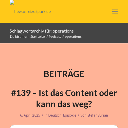
Schlagwortarchiv für: operations
Du bist hier:
Startseite
/
Podcast
/
operations
BEITRÄGE
#139 – Ist das Content oder
kann das weg?
/
/
6. April 2025
in
Deutsch
,
Episode
von
StefanBurian