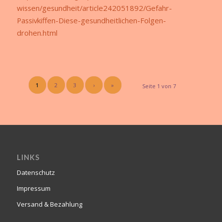
wissen/gesundheit/article242051892/Gefahr-
Passivkiffen-Diese-gesundheitlichen-Folgen-
drohen.html
1
2
3
›
»
Seite 1 von 7
LINKS
Datenschutz
Impressum
Versand & Bezahlung