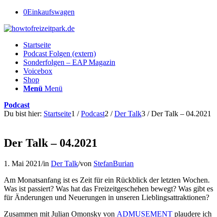
0
Einkaufswagen
Startseite
Podcast Folgen (extern)
Sonderfolgen – EAP Magazin
Voicebox
Shop
Menü
Menü
Podcast
Du bist hier:
Startseite
1
/
Podcast
2
/
Der Talk
3
/
Der Talk – 04.2021
Der Talk – 04.2021
1. Mai 2021
/
in
Der Talk
/
von
StefanBurian
Am Monatsanfang ist es Zeit für ein Rückblick der letzten Wochen.
Was ist passiert? Was hat das Freizeitgeschehen bewegt? Was gibt es
für Änderungen und Neuerungen in unseren Lieblingsattraktionen?
Zusammen mit Julian Omonsky von
ADMUSEMENT
plaudere ich