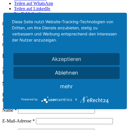
Teilen auf WhatsApp
Teilen auf LinkedIn
Per E-Mail teilen
Diese Seite nutzt Website-Tracking-Technologien von
https://howtofreizeitpark.de/wp-content/uploads/2021/12/Cover.png
Dritten, um ihre Dienste anzubieten, stetig zu
1080
1080
StefanBurian
https://howtofreizeitpark.de/wp-
verbessern und Werbung entsprechend den Interessen
content/uploads/2021/12/Logo-Blank.png
StefanBurian
2021-05-01
11:29:00
2022-01-01 11:30:35
Der Talk – 04.2021
der Nutzer anzuzeigen.
0
Kommentare
Hinterlasse einen Kommentar
Akzeptieren
An der Diskussion beteiligen?
Ablehnen
Hinterlasse uns deinen Kommentar!
Schreibe einen Kommentar
mehr
Deine E-Mail-Adresse wird nicht veröffentlicht.
Erforderliche
Felder sind mit
*
markiert
Powered by
&
Name
*
E-Mail-Adresse
*