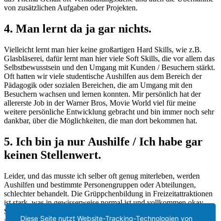
von zusätzlichen Aufgaben oder Projekten.
4. Man lernt da ja gar
nichts.
Vielleicht lernt man hier keine großartigen Hard Skills, wie z.B.
Glasbläserei, dafür lernt man hier viele Soft Skills, die vor allem das
Selbstbewusstsein und den Umgang mit Kunden / Besuchern stärkt.
Oft hatten wir viele studentische Aushilfen aus dem Bereich der
Pädagogik oder sozialen Bereichen, die am Umgang mit den
Besuchern wachsen und lernen konnten. Mir persönlich hat der
allererste Job in der Warner Bros, Movie World viel für meine
weitere persönliche Entwicklung gebracht und bin immer noch sehr
dankbar, über die Möglichkeiten, die man dort bekommen hat.
5. Ich bin ja nur Aushilfe / Ich habe gar
keinen Stellenwert.
Leider, und das musste ich selber oft genug miterleben, werden
Aushilfen und bestimmte Personengruppen oder Abteilungen,
schlechter behandelt. Die Grüppchenbildung in Freizeitattraktionen
ist stark, was in gewisserweise normal ist und vollkommen okay.
Schlimm wird es jedoch, wenn man Gruppen untereinander
Diese Seite nutzt Website-Tracking-Technologien von
ausschließt oder anders behandelt. Diese Art von Arroganz kann