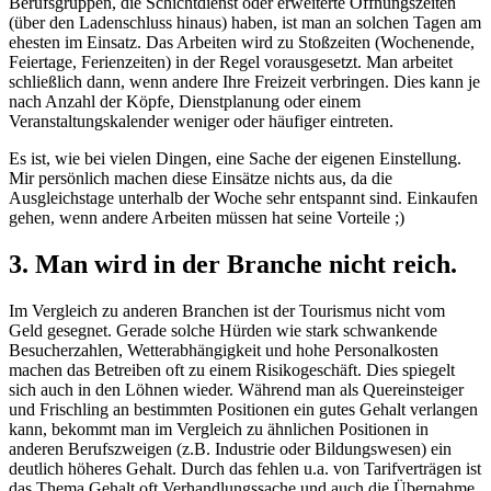
Berufsgruppen, die Schichtdienst oder erweiterte Öffnungszeiten
(über den Ladenschluss hinaus) haben, ist man an solchen Tagen am
ehesten im Einsatz. Das Arbeiten wird zu Stoßzeiten (Wochenende,
Feiertage, Ferienzeiten) in der Regel vorausgesetzt. Man arbeitet
schließlich dann, wenn andere Ihre Freizeit verbringen. Dies kann je
nach Anzahl der Köpfe, Dienstplanung oder einem
Veranstaltungskalender weniger oder häufiger eintreten.
Es ist, wie bei vielen Dingen, eine Sache der eigenen Einstellung.
Mir persönlich machen diese Einsätze nichts aus, da die
Ausgleichstage unterhalb der Woche sehr entspannt sind. Einkaufen
gehen, wenn andere Arbeiten müssen hat seine Vorteile ;)
3. Man wird in der Branche nicht reich.
Im Vergleich zu anderen Branchen ist der Tourismus nicht vom
Geld gesegnet. Gerade solche Hürden wie stark schwankende
Besucherzahlen, Wetterabhängigkeit und hohe Personalkosten
machen das Betreiben oft zu einem Risikogeschäft. Dies spiegelt
sich auch in den Löhnen wieder. Während man als Quereinsteiger
und Frischling an bestimmten Positionen ein gutes Gehalt verlangen
kann, bekommt man im Vergleich zu ähnlichen Positionen in
anderen Berufszweigen (z.B. Industrie oder Bildungswesen) ein
deutlich höheres Gehalt. Durch das fehlen u.a. von Tarifverträgen ist
das Thema Gehalt oft Verhandlungssache und auch die Übernahme