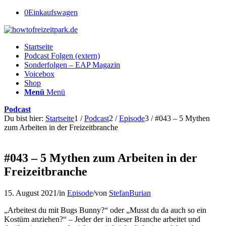
0
Einkaufswagen
Startseite
Podcast Folgen (extern)
Sonderfolgen – EAP Magazin
Voicebox
Shop
Menü
Menü
Podcast
Du bist hier:
Startseite
1
/
Podcast
2
/
Episode
3
/
#043 – 5 Mythen
zum Arbeiten in der Freizeitbranche
#043 – 5 Mythen zum Arbeiten in der
Freizeitbranche
15. August 2021
/
in
Episode
/
von
StefanBurian
„Arbeitest du mit Bugs Bunny?“ oder „Musst du da auch so ein
Kostüm anziehen?“ – Jeder der in dieser Branche arbeitet und