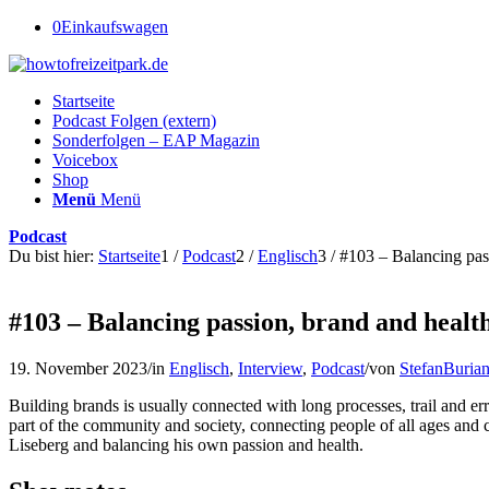
0
Einkaufswagen
Startseite
Podcast Folgen (extern)
Sonderfolgen – EAP Magazin
Voicebox
Shop
Menü
Menü
Podcast
Du bist hier:
Startseite
1
/
Podcast
2
/
Englisch
3
/
#103 – Balancing pass
#103 – Balancing passion, brand and healt
19. November 2023
/
in
Englisch
,
Interview
,
Podcast
/
von
StefanBuria
Building brands is usually connected with long processes, trail and er
part of the community and society, connecting people of all ages and 
Liseberg and balancing his own passion and health.