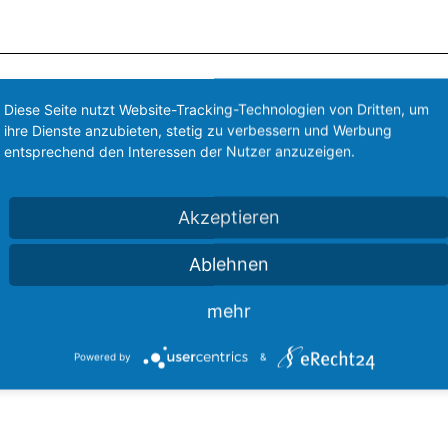
Diese Seite nutzt Website-Tracking-Technologien von Dritten, um
ihre Dienste anzubieten, stetig zu verbessern und Werbung
entsprechend den Interessen der Nutzer anzuzeigen.
Akzeptieren
Ablehnen
0
1400
StefanBurian
https://howtofreizeitpark.de/wp-content/uploads
with Andreas Veilstrup Andersen – CEO Liseberg (engl.)
mehr
Powered by
&