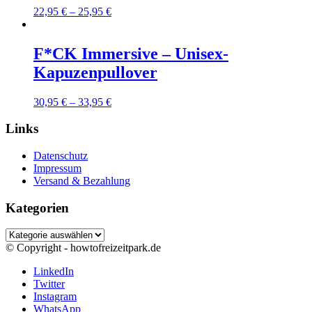
Preisspanne:
22,95
€
–
25,95
€
22,95 €
bis
25,95 €
F*CK Immersive – Unisex-
Kapuzenpullover
Preisspanne:
30,95
€
–
33,95
€
30,95 €
bis
Links
33,95 €
Datenschutz
Impressum
Versand & Bezahlung
Kategorien
Kategorien
© Copyright - howtofreizeitpark.de
LinkedIn
Twitter
Instagram
WhatsApp