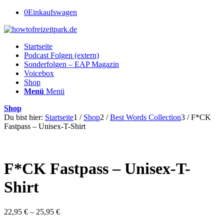
0
Einkaufswagen
Startseite
Podcast Folgen (extern)
Sonderfolgen – EAP Magazin
Voicebox
Shop
Menü
Menü
Shop
Du bist hier:
Startseite
1
/
Shop
2
/
Best Words Collection
3
/
F*CK
Fastpass – Unisex-T-Shirt
F*CK Fastpass – Unisex-T-
Shirt
Preisspanne:
22,95
€
–
25,95
€
22,95 €