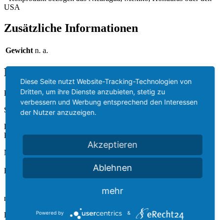
USA
Zusätzliche Informationen
Gewicht
n. a.
Rezensionen
Diese Seite nutzt Website-Tracking-Technologien von
Dritten, um ihre Dienste anzubieten, stetig zu
Es gibt noch keine Rezensionen.
verbessern und Werbung entsprechend den Interessen
Schreibe die erste Rezension für „F*CK Fastpass – Unisex-T-Shirt“
der Nutzer anzuzeigen.
Deine E-Mail-Adresse wird nicht veröffentlicht.
Erforderliche
Felder sind mit
*
markiert
Akzeptieren
Name
*
Ablehnen
E-Mail
*
Name, E-Mail-Adresse und Website in diesem Browser für
mehr
meinen nächsten Kommentar speichern.
Powered by
&
Deine Bewertung
*