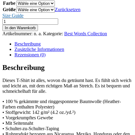
Farbe
bis
25,95 €
Größe
Zurücksetzen
Size Guide
F*CK
Fastpass
In den Warenkorb
-
Artikelnummer:
n. a.
Kategorie:
Best Words Collection
Unisex-
T-
Beschreibung
Shirt
Zusätzliche Informationen
Menge
Rezensionen (0)
Beschreibung
Dieses T-Shirt ist alles, wovon du geträumt hast. Es fühlt sich weich
und leicht an, mit dem richtigen Maß an Stretch. Es ist bequem und
schmeichelhaft für alle.
• 100 % gekämmte und ringgesponnene Baumwolle (Heather-
Farben enthalten Polyester)
• Stoffgewicht: 142 g/m² (4.2 oz./yd.²)
• Vorgekrumpftes Gewebe
• Mit Seitennaht
• Schulter-zu-Schulter-Taping
• Rohprodukt bezogen aus Nicaragua, Mexiko, Honduras oder den