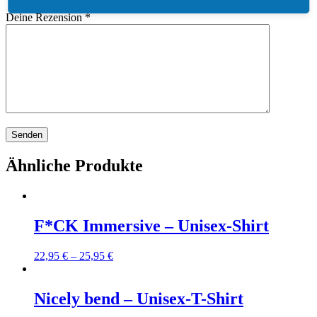
Deine Rezension
*
Ähnliche Produkte
F*CK Immersive – Unisex-Shirt
Preisspanne:
22,95
€
–
25,95
€
22,95 €
bis
25,95 €
Nicely bend – Unisex-T-Shirt