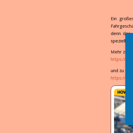
Ein große
Fahrgeschä
denn der A
speziell un
Mehr zu Ch
https://www
und zu den
https://www