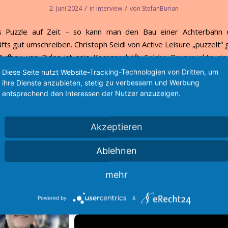
/
/
2. Juni 2024
in
Interview
von
StefanBurian
s Puzzle auf Zeit – so kann man den Bau einer Achterbahn 
fts gut umschreiben. Christoph Seidl von Active Leisure „puzzelt“ 
ufbau von Rides ist sein Kerngeschäft. Solche Bauprojekte si
d auch ein wenig emotional.
Diese Seite nutzt Website-Tracking-Technologien von Dritten, um
ihre Dienste anzubieten, stetig zu verbessern und Werbung
ristoph Seidl auf LinkedIN:
entsprechend den Interessen der Nutzer anzuzeigen.
.linkedin.com/in/christophseidl/
 Dienstleistungen von Active Leisure:
Akzeptieren
.activeleisure.co/
Ablehnen
mehr
Powered by
&