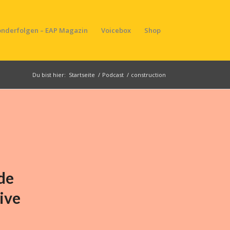
onderfolgen – EAP Magazin
Voicebox
Shop
Du bist hier:
Startseite
/
Podcast
/
construction
de
ive