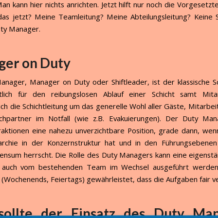
an kann hier nichts anrichten. Jetzt hilft nur noch die Vorgesetzt
das jetzt? Meine Teamleitung? Meine Abteilungsleitung? Keine 
Duty Manager.
er on Duty
anager, Manager on Duty oder Shiftleader, ist der klassische Sch
tlich für den reibungslosen Ablauf einer Schicht samt Mita
ch die Schichtleitung um das generelle Wohl aller Gäste, Mitarbe
chpartner im Notfall (wie z.B. Evakuierungen). Der Duty Man
traktionen eine nahezu unverzichtbare Position, grade dann, we
rarchie in der Konzernstruktur hat und in den Führungsebenen
nsum herrscht. Die Rolle des Duty Managers kann eine eigenstä
r auch vom bestehenden Team im Wechsel ausgeführt werden.
 (Wochenends, Feiertags) gewährleistet, dass die Aufgaben fair ver
ollte der Einsatz des Duty Ma