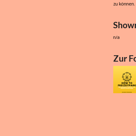
zu können.
Show
n/a
Zur F