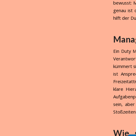
bewusst: M
genau ist 
hilft der 
Manag
Ein Duty M
Verantwor
kümmert si
ist Anspre
Freizeitat
klare Hie
Aufgabenpe
sein, abe
Stoßzeiten
Wie s