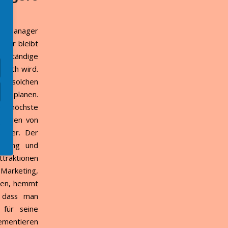
ty Manager
tbar bleibt
genständige
 hoch wird.
 An solchen
 zu planen.
die höchste
nliegen von
ager. Der
chtung und
ttraktionen
 Marketing,
eren, hemmt
, dass man
 für seine
lementieren