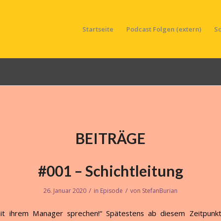
Startseite
Podcast Folgen (extern)
S
BEITRÄGE
#001 – Schichtleitung
/
/
26. Januar 2020
in
Episode
von
StefanBurian
 mit ihrem Manager sprechen!“ Spätestens ab diesem Zeitpunkt