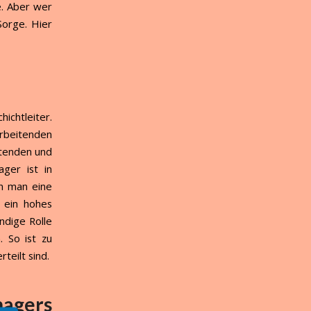
e. Aber wer
Sorge. Hier
ichtleiter.
rbeitenden
itenden und
ager ist in
nn man eine
 ein hohes
ndige Rolle
 So ist zu
teilt sind.
nagers