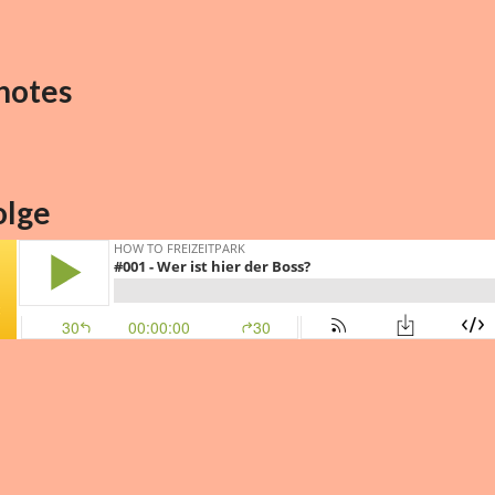
notes
olge