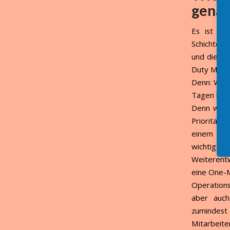
genau
Es ist si
Schichten 
und die nä
Duty Manag
Denn: Wer 
Tagen biet
Denn wenn 
Priorität.
einem Te
wichtigst
Weiterentw
eine One-M
Operations
aber auch
zumindest
Mitarbeite