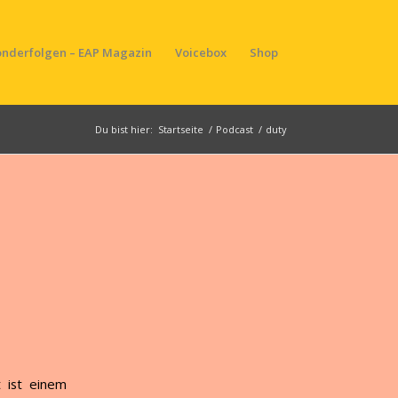
onderfolgen – EAP Magazin
Voicebox
Shop
Du bist hier:
Startseite
/
Podcast
/
duty
 ist einem