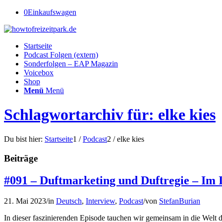
0
Einkaufswagen
Startseite
Podcast Folgen (extern)
Sonderfolgen – EAP Magazin
Voicebox
Shop
Menü
Menü
Schlagwortarchiv für: elke kies
Du bist hier:
Startseite
1
/
Podcast
2
/
elke kies
Beiträge
#091 – Duftmarketing und Duftregie – Im 
21. Mai 2023
/
in
Deutsch
,
Interview
,
Podcast
/
von
StefanBurian
In dieser faszinierenden Episode tauchen wir gemeinsam in die Welt d