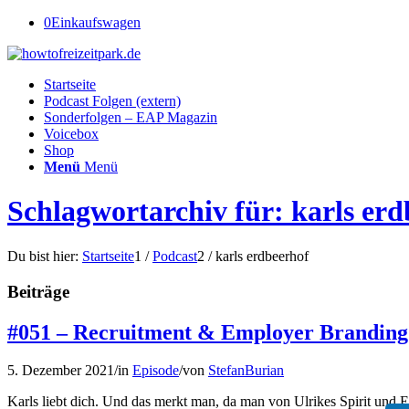
0
Einkaufswagen
Startseite
Podcast Folgen (extern)
Sonderfolgen – EAP Magazin
Voicebox
Shop
Menü
Menü
Schlagwortarchiv für: karls erd
Du bist hier:
Startseite
1
/
Podcast
2
/
karls erdbeerhof
Beiträge
#051 – Recruitment & Employer Branding 
5. Dezember 2021
/
in
Episode
/
von
StefanBurian
Karls liebt dich. Und das merkt man, da man von Ulrikes Spirit und 