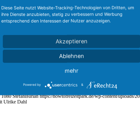
d lebt das rote Erdbeerleben bis in die Haarspitzen. Wir unterhalten un
Diese Seite nutzt Website-Tracking-Technologien von Dritten, um
ihre Dienste anzubieten, stetig zu verbessern und Werbung
entsprechend den Interessen der Nutzer anzuzeigen.
Akzeptieren
Ablehnen
mehr
Powered by
&
1080
StefanBurian
https://howtofreizeitpark.de/wp-content/uploads/
t Ulrike Dahl