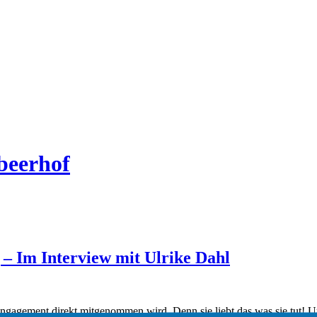
beerhof
– Im Interview mit Ulrike Dahl
Engagement direkt mitgenommen wird. Denn sie liebt das was sie tut! U