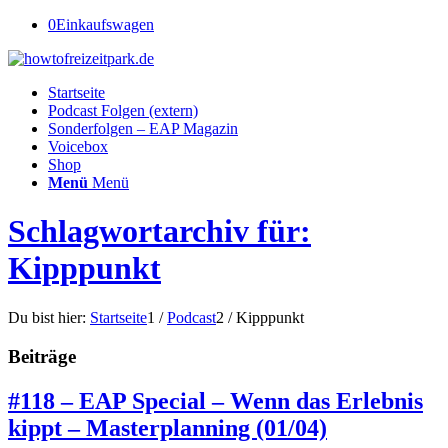
0
Einkaufswagen
Startseite
Podcast Folgen (extern)
Sonderfolgen – EAP Magazin
Voicebox
Shop
Menü
Menü
Schlagwortarchiv für:
Kipppunkt
Du bist hier:
Startseite
1
/
Podcast
2
/
Kipppunkt
Beiträge
#118 – EAP Special – Wenn das Erlebnis
kippt – Masterplanning (01/04)