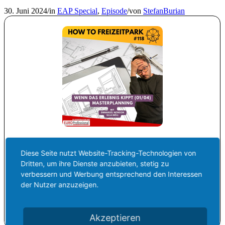
30. Juni 2024
/
in
EAP Special
,
Episode
/
von
StefanBurian
Diese Seite nutzt Website-Tracking-Technologien von
Dritten, um ihre Dienste anzubieten, stetig zu
verbessern und Werbung entsprechend den Interessen
der Nutzer anzuzeigen.
Akzeptieren