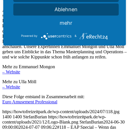
Ablehnen
Am Ende wollen wir ja nur eins: ein unvergessliches Erlebnis
schaffen. Dass das nicht so einfach ist, merken wir nicht nur als
Experten, sondern auch als Besucherinnen. Denn irgendwann
mehr
kommt es zu schlechten Erlebnissen und die Frage ist: Wie kam es
dazu? Solche Kippunkte können schädlich für unsere
Freizeitattraktionen sein. In dieser Reihe, in Kooperation mit dem
Powered by
&
EAP Magazin, wollen wir uns diese Kipppunkte genauer
anschauen. Unsere Expertinnen Emmanuel Mongon und Ulla Möll
geben uns Einblicke in das Thema Masterplanning und Operations –
und wie solche Kippunkte schon früh anfangen zu reifen.
Mehr zu Emmanuel Mongon
– Website
Mehr zu Ulla Möll
– Website
Diese Folge entstand in Zusammenarbeit mit:
Euro Amusement Professional
https://howtofreizeitpark.de/wp-content/uploads/2024/07/118.jpg
1400
1400
StefanBurian
https://howtofreizeitpark.de/wp-
content/uploads/2021/12/Logo-Blank.png
StefanBurian
2024-06-30
09:00:00
2024-07-07 09:06:22
#118 – EAP Special – Wenn das