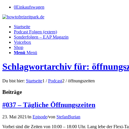
0
Einkaufswagen
Startseite
Podcast Folgen (extern)
Sonderfolgen – EAP Magazin
Voicebox
Shop
Menü
Menü
Schlagwortarchiv für: öffnungs
Du bist hier:
Startseite
1
/
Podcast
2
/
öffnungszeiten
Beiträge
#037 – Tägliche Öffnungszeiten
23. Mai 2021
/
in
Episode
/
von
StefanBurian
Vorbei sind die Zeiten von 10:00 – 18:00 Uhr. Lang lebe der Flexi-Tag