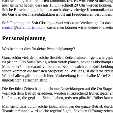
Park seit einigen Jahren offen kommuniziert. Es wird eine Schließu
aber gemerkt haben, dass aus 18 Uhr schnell 20 Uhr werden können. E
Solche Entscheidungen können auch ohne vorherige Kommunikation 
der Gäste in der Freizeitattraktion ist oft mit Freudenrufen verbunden.
Soft Opening und Soft Closing – zwei wirksame Werkzeuge. Ist das i
contact@stefanburian.com
. Zusammen können wir in deiner Freizeitat
Personalplanung
Was bedeutet dies für deine Personalplanung?
Ganz schön viel, denn solche flexiblen Zeiten müssen irgendwie gep
zu planen. Das Soft Closing schon vorab planen, bevor es überhaupt e
Mitarbeiter*innen darauf vorbereiten. Kommt solch eine Entscheidung
schon kommen die nächsten Stolpersteine: Wie lang ist die Arbeitsze
Wie bei allem gilt aber auch hier: Vorbereitung ist die halbe Miete!
ungeplanten Tatsachen steht.
Die flexiblen Zeiten haben nicht nur Auswirkungen auf die On Stage 
vor/nach dem Betrieb erledigen, werden entsprechend früher/später arb
Lieferanten, die geplante Zeiten haben, müssten plötzlich früher kom
Man sieht, dass durch solche Entscheidungen der ganze Betrieb durch
Teamleiter*innen wird solche regelmäßigen, flexiblen Öffnungszeiten 