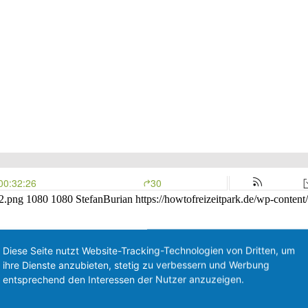
02.png
1080
1080
StefanBurian
https://howtofreizeitpark.de/wp-conte
Diese Seite nutzt Website-Tracking-Technologien von Dritten, um
ihre Dienste anzubieten, stetig zu verbessern und Werbung
entsprechend den Interessen der Nutzer anzuzeigen.
n? Andere können es doch auch. Und die Indoorattraktionen sind doch
berwindet. Dennoch ist es wichtig das Thema genauer zu analysieren.