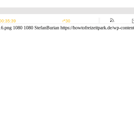
16.png
1080
1080
StefanBurian
https://howtofreizeitpark.de/wp-conte