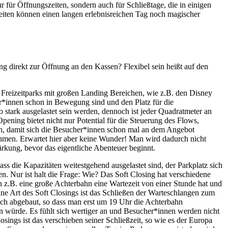
r für Öffnungszeiten, sondern auch für Schließtage, die in einigen
Zeiten können einen langen erlebnisreichen Tag noch magischer
ng direkt zur Öffnung an den Kassen? Flexibel sein heißt auf den
n Freizeitparks mit großen Landing Bereichen, wie z.B. den Disney
er*innen schon in Bewegung sind und den Platz für die
 stark ausgelastet sein werden, dennoch ist jeder Quadratmeter an
pening bietet nicht nur Potential für die Steuerung des Flows,
en, damit sich die Besucher*innen schon mal an dem Angebot
nehmen. Erwartet hier aber keine Wunder! Man wird dadurch nicht
tärkung, bevor das eigentliche Abenteuer beginnt.
 die Kapazitäten weitestgehend ausgelastet sind, der Parkplatz sich
en. Nur ist halt die Frage: Wie? Das Soft Closing hat verschiedene
n z.B. eine große Achterbahn eine Wartezeit von einer Stunde hat und
ne Art des Soft Closings ist das Schließen der Warteschlangen zum
och abgebaut, so dass man erst um 19 Uhr die Achterbahn
hen würde. Es fühlt sich wertiger an und Besucher*innen werden nicht
osings ist das verschieben seiner Schließzeit, so wie es der Europa