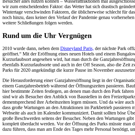
Besucher alles nutzen können – Wasserattraktionen mal ausgeschloss
wir zum entscheidenden Faktor: das Wetter hat sich drastisch geände
Wintertage verschwinden Faktoren, die üblicherweise schlecht für da
noch hinzu, dass keiner den Verlauf der Pandemie genau vorhersehen 
weitere Schließungen folgen werden.
Rund um die Uhr Vergnügen
2010 wurde dann, neben dem
Disneyland Paris,
der nächste Park offi
geöffnet.“ Mit der Eröffnung eines neuen Hotels und einem Bungalowp
Kurzurlaubsort angesehen wird, hat man durch die Ganzjahresöffnung
ebenfalls Kurzurlaubsorte und auch in der Off Season, also die Zei
Parks für 2020 angekündigt die kurze Pause im November auszusetze
Die Herausforderung einer Ganzjahresöffnung liegt in der Organisat
einem Ganzjahresbetrieb während der Öffnungszeiten passieren. Baufa
hier bestimmte Zeiten festlegen, an denen man durch den Park fahren
sind wir als Besucher den Anblick von Baustellen in den Freizeitpark
dementsprechend ihre Arbeitszeiten legen müssen. Und da wäre auch 
dass große Wartungen an den Attraktionen im Parkbetrieb passieren m
Webseite als auch im Kalender kommuniziert. Damit sollten böse Übe
große Beschwerden seitens der Besucher. Neben den Wartungen gibt es
komplett überdacht werden. Vor der Öffnung des Parks müsste man d
dazu führen, dass man am Ende des Tages mehr Personal benötigt, um 