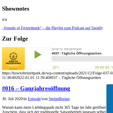
Shownotes
n/a
„Sounds of Freizeitpark“ – die Playlist zum Podcast auf Spotify
Zur Folge
https://howtofreizeitpark.de/wp-content/uploads/2021/12/Folge-037-
11:38:00
2022-01-01 11:39:40
#037 – Tägliche Öffnungszeiten
#016 – Ganzjahresöffnung
30. Juli 2020
/
in
Episode
/
von
StefanBurian
Warum kann mein Lieblingspark nicht 365 Tage im Jahr geöffnet habe
Anschein, dass sich der traditionelle Saisonbetrieb langsam selber ü