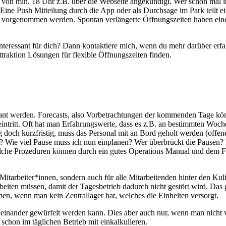
ng von min. 18 Uhr z.B. über die Webseite angekündigt. Wer schon mal
ine Push Mitteilung durch die App oder als Durchsage im Park teilt ei
vorgenommen werden. Spontan verlängerte Öffnungszeiten haben eine
nteressant für dich? Dann kontaktiere mich, wenn du mehr darüber erf
traktion Lösungen für flexible Öffnungszeiten finden.
lant werden. Forecasts, also Vorbetrachtungen der kommenden Tage kö
intritt. Oft hat man Erfahrungswerte, dass es z.B. an bestimmten Woch
 doch kurzfristig, muss das Personal mit an Bord geholt werden (offe
it? Wie viel Pause muss ich nun einplanen? Wer überbrückt die Pausen?
 Solche Prozeduren können durch ein gutes Operations Manual und dem F
Mitarbeiter*innen, sondern auch für alle Mitarbeitenden hinter den Ku
eiten müssen, damit der Tagesbetrieb dadurch nicht gestört wird. Das g
men, wenn man kein Zentrallager hat, welches die Einheiten versorgt.
einander gewürfelt werden kann. Dies aber auch nur, wenn man nicht vo
schon im täglichen Betrieb mit einkalkulieren.