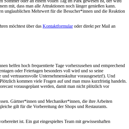
 im Sommer oder an einem vollen Tag im Park gewesen ist, der wird
nem mit, dass man alle Attraktionen noch länger genießen kann.
n unglaublichen Mehrwert für die Besucher*innen und die Reaktion
ahren möchtest über das
Kontaktformular
oder direkt per Mail an
nnen helfen hoch frequentierte Tage vorherzusehen und entsprechend
entagen oder Feiertagen besonders voll wird und so seine
ne und vertrauensvolle Unternehmenskultur vorausgesetzt!). Und
 Plötzlich kommen viele Fragen auf und man muss kurzfristig handeln.
orecast vorausgeplant werden, damit man nicht plötzlich vor
lissen. Gärtner*innen und Mechaniker*innen, die ihre Arbeiten
leiche gilt für die Vorbereitung der Shops und Restaurants.
rbereitet ist. Ein gut eingespieltes Team mit gewissenhaften