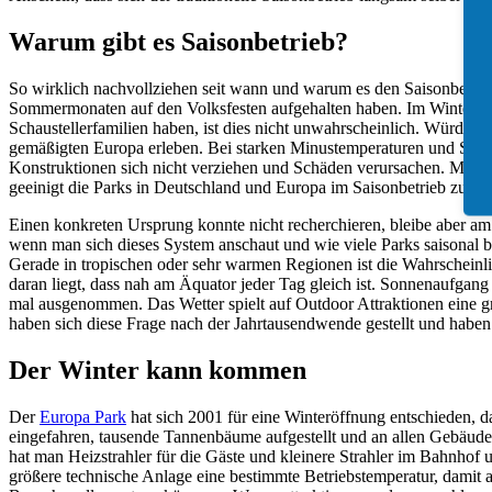
Warum gibt es Saisonbetrieb?
So wirklich nachvollziehen seit wann und warum es den Saisonbetrieb
Sommermonaten auf den Volksfesten aufgehalten haben. Im Winter war
Schaustellerfamilien haben, ist dies nicht unwahrscheinlich. Würde m
gemäßigten Europa erleben. Bei starken Minustemperaturen und Schne
Konstruktionen sich nicht verziehen und Schäden verursachen. Mit d
geeinigt die Parks in Deutschland und Europa im Saisonbetrieb zu fa
Einen konkreten Ursprung konnte nicht recherchieren, bleibe aber am 
wenn man sich dieses System anschaut und wie viele Parks saisonal be
Gerade in tropischen oder sehr warmen Regionen ist die Wahrscheinli
daran liegt, dass nah am Äquator jeder Tag gleich ist. Sonnenaufgan
mal ausgenommen. Das Wetter spielt auf Outdoor Attraktionen eine g
haben sich diese Frage nach der Jahrtausendwende gestellt und habe
Der Winter kann kommen
Der
Europa Park
hat sich 2001 für eine Winteröffnung entschieden, 
eingefahren, tausende Tannenbäume aufgestellt und an allen Gebäuden
hat man Heizstrahler für die Gäste und kleinere Strahler im Bahnhof
größere technische Anlage eine bestimmte Betriebstemperatur, damit 