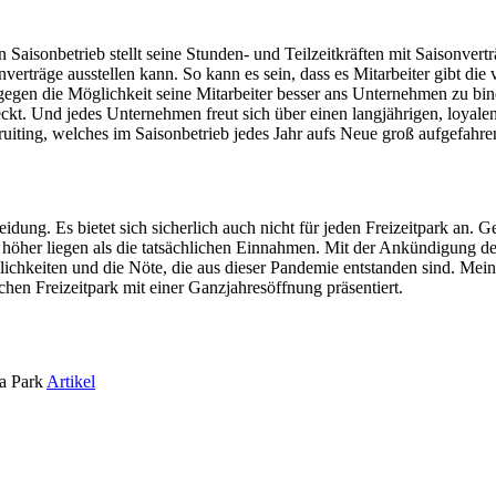
n Saisonbetrieb stellt seine Stunden- und Teilzeitkräften mit Saisonvert
rträge ausstellen kann. So kann es sein, dass es Mitarbeiter gibt die vi
gen die Möglichkeit seine Mitarbeiter besser ans Unternehmen zu bind
kt. Und jedes Unternehmen freut sich über einen langjährigen, loyalen 
cruiting, welches im Saisonbetrieb jedes Jahr aufs Neue groß aufgefahr
idung. Es bietet sich sicherlich auch nicht für jeden Freizeitpark an. 
n höher liegen als die tatsächlichen Einnahmen. Mit der Ankündigung d
öglichkeiten und die Nöte, die aus dieser Pandemie entstanden sind. Me
en Freizeitpark mit einer Ganzjahresöffnung präsentiert.
pa Park
Artikel