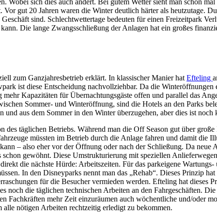
en. Wobei sich dies auch ändert. Bei gutem Wetter sieht man schon mal
rt. Vor gut 20 Jahren waren die Winter deutlich härter als heutzutage.
s Geschäft sind. Schlechtwettertage bedeuten für einen Freizeitpark V
kann. Die lange Zwangsschließung der Anlagen hat ein großes finanziel
ziell zum Ganzjahresbetrieb erklärt. In klassischer Manier hat
Efteling
a
ark ist diese Entscheidung nachvollziehbar. Da die Winteröffnungen ei
 mehr Kapazitäten für Übernachtungsgäste offen und parallel das Ang
t zwischen Sommer- und Winteröffnung, sind die Hotels an den Parks be
n und aus dem Sommer in den Winter überzugehen, aber dies ist noch 
ion des täglichen Betriebs. Während man die Off Season gut über groß
hrzeuge müssten im Betrieb durch die Anlage fahren und damit die Illu
 kann – also eher vor der Öffnung oder nach der Schließung. Da neue At
s schon gewöhnt. Diese Umstrukturierung mit speziellen Anlieferwegen 
direkt die nächste Hürde: Arbeitszeiten. Für das parkeigene Wartungs
üssen. In den Disneyparks nennt man das „Rehab“. Dieses Prinzip hat 
rraschungen für die Besucher vermieden werden. Efteling hat dieses P
 noch die täglichen technischen Arbeiten an den Fahrgeschäften. Die 
en Fachkräften mehr Zeit einzuräumen auch wöchentliche und/oder mo
alle nötigen Arbeiten rechtzeitig erledigt zu bekommen.