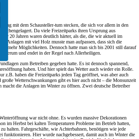
dung mit dem Schausteller-tum stecken, die sich vor allem in den
ischengelagert. Da viele Freizeitparks ihren Ursprung aus
r 20 Jahren waren deutlich härter, als die, die wir aktuell im
ei Anlagen mit viel Holz musste man aufpassen, dass sich die
er mehr Möglichkeiten. Dennoch hatte man sich bis 2001 still darauf
n herum und endet in der Regel nach Allerheiligen.
 Grundlagen zum Betreiben gegeben hatte. Es ist dennoch spannend,
resöffnung haben. Und hier spielt das Wetter auch wieder ein Rolle.
r z.B. haben die Freizeitparks jeden Tag geöffnet, was aber auch
d große Wetterschwankungen gibt es hier auch nicht – die Monsunzeit
n macht die Anlagen im Winter zu öffnen. Zwei deutsche Betreiber
n Winteröffnung war nicht ohne. Es wurden massive Dekorationen
hon im Herbst bei kalten Temperaturen Probleme im Betrieb hatten,
 zu halten. Fahrgeschäfte, wie Achterbahnen, benötigen wie jede
ei funktionieren. Hier wurde nachgebessert, damit auch im Winter die