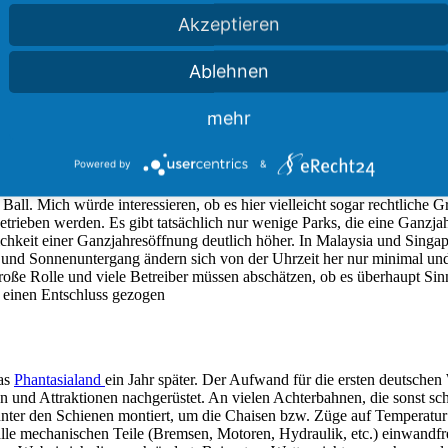
Akzeptieren
Ablehnen
 gibt kann man nur mutmaßen. Dahinter wird vor allem die tiefe Verbin
en die Fahrgeschäfte und Stände häufig zur Inspektion und wurden zw
mehr
an weiter mutmaßen könnte man direkt beim Wetter bleiben. Die Winter vo
e können und konnten Fahrgeschäfte nicht betrieben werden. Gerade b
er technologischen Weiterentwicklung von Attraktionen kamen dann spät
Powered by
&
hren. In Deutschland beginnt daher seit dem die Sommersaison um Oster
Ball. Mich würde interessieren, ob es hier vielleicht sogar rechtliche
trieben werden. Es gibt tatsächlich nur wenige Parks, die eine Ganzjah
chkeit einer Ganzjahresöffnung deutlich höher. In Malaysia und Singapu
g und Sonnenuntergang ändern sich von der Uhrzeit her nur minimal un
roße Rolle und viele Betreiber müssen abschätzen, ob es überhaupt Sin
n einen Entschluss gezogen
das
Phantasialand
ein Jahr später. Der Aufwand für die ersten deutsche
 und Attraktionen nachgerüstet. An vielen Achterbahnen, die sonst sc
 unter den Schienen montiert, um die Chaisen bzw. Züge auf Temperatur
alle mechanischen Teile (Bremsen, Motoren, Hydraulik, etc.) einwandfr