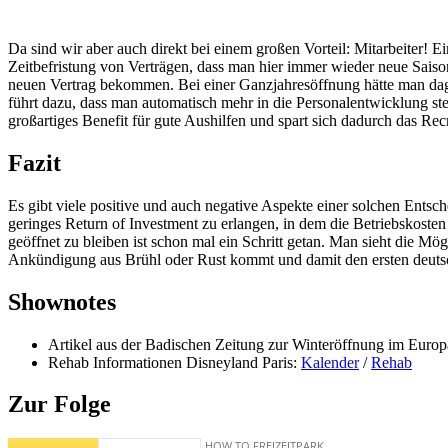
Da sind wir aber auch direkt bei einem großen Vorteil: Mitarbeiter! Ei
Zeitbefristung von Verträgen, dass man hier immer wieder neue Saisonve
neuen Vertrag bekommen. Bei einer Ganzjahresöffnung hätte man dage
führt dazu, dass man automatisch mehr in die Personalentwicklung stec
großartiges Benefit für gute Aushilfen und spart sich dadurch das Re
Fazit
Es gibt viele positive und auch negative Aspekte einer solchen Entsche
geringes Return of Investment zu erlangen, in dem die Betriebskoste
geöffnet zu bleiben ist schon mal ein Schritt getan. Man sieht die M
Ankündigung aus Brühl oder Rust kommt und damit den ersten deutsch
Shownotes
Artikel aus der Badischen Zeitung zur Winteröffnung im Euro
Rehab Informationen Disneyland Paris:
Kalender
/
Rehab
Zur Folge