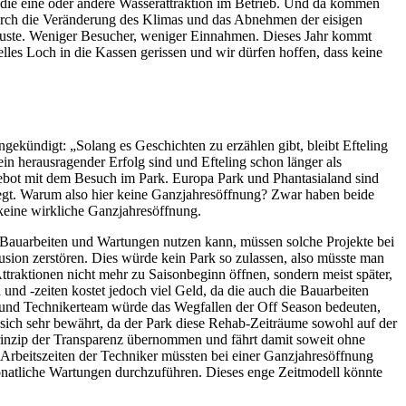
 die eine oder andere Wasserattraktion im Betrieb. Und da kommen
 Durch die Veränderung des Klimas und das Abnehmen der eisigen
erluste. Weniger Besucher, weniger Einnahmen. Dieses Jahr kommt
les Loch in die Kassen gerissen und wir dürfen hoffen, dass keine
ngekündigt: „Solang es Geschichten zu erzählen gibt, bleibt Efteling
n herausragender Erfolg sind und Efteling schon länger als
ebot mit dem Besuch im Park. Europa Park und Phantasialand sind
legt. Warum also hier keine Ganzjahresöffnung? Zwar haben beide
keine wirkliche Ganzjahresöffnung.
e Bauarbeiten und Wartungen nutzen kann, müssen solche Projekte bei
sion zerstören. Dies würde kein Park so zulassen, also müsste man
traktionen nicht mehr zu Saisonbeginn öffnen, sondern meist später,
und -zeiten kostet jedoch viel Geld, da die auch die Bauarbeiten
- und Technikerteam würde das Wegfallen der Off Season bedeuten,
sich sehr bewährt, da der Park diese Rehab-Zeiträume sowohl auf der
rinzip der Transparenz übernommen und fährt damit soweit ohne
Arbeitszeiten der Techniker müssten bei einer Ganzjahresöffnung
natliche Wartungen durchzuführen. Dieses enge Zeitmodell könnte