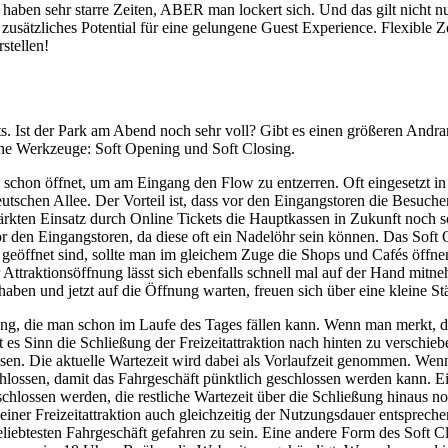
 haben sehr starre Zeiten, ABER man lockert sich. Und das gilt nicht nu
zusätzliches Potential für eine gelungene Guest Experience. Flexible 
stellen!
s. Ist der Park am Abend noch sehr voll? Gibt es einen größeren Andra
iche Werkzeuge: Soft Opening und Soft Closing.
on schon öffnet, um am Eingang den Flow zu entzerren. Oft eingesetzt i
tschen Allee. Der Vorteil ist, dass vor den Eingangstoren die Besuch
rkten Einsatz durch Online Tickets die Hauptkassen in Zukunft noch so
or den Eingangstoren, da diese oft ein Nadelöhr sein können. Das Soft O
geöffnet sind, sollte man im gleichem Zuge die Shops und Cafés öffn
 Attraktionsöffnung lässt sich ebenfalls schnell mal auf der Hand mit
haben und jetzt auf die Öffnung warten, freuen sich über eine kleine S
g, die man schon im Laufe des Tages fällen kann. Wenn man merkt, dass
es Sinn die Schließung der Freizeitattraktion nach hinten zu verschieb
ssen. Die aktuelle Wartezeit wird dabei als Vorlaufzeit genommen. Wen
lossen, damit das Fahrgeschäft pünktlich geschlossen werden kann. Ei
hlossen werden, die restliche Wartezeit über die Schließung hinaus n
deiner Freizeitattraktion auch gleichzeitig der Nutzungsdauer entsprec
eliebtesten Fahrgeschäft gefahren zu sein. Eine andere Form des Soft Cl