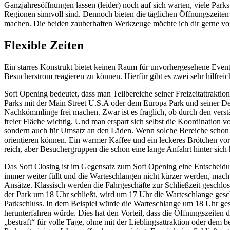
Ganzjahresöffnungen lassen (leider) noch auf sich warten, viele Parks
Regionen sinnvoll sind. Dennoch bieten die täglichen Öffnungszeiten 
machen. Die beiden zauberhaften Werkzeuge möchte ich dir gerne vor
Flexible Zeiten
Ein starres Konstrukt bietet keinen Raum für unvorhergesehene Event
Besucherstrom reagieren zu können. Hierfür gibt es zwei sehr hilfre
Soft Opening bedeutet, dass man Teilbereiche seiner Freizeitattrakti
Parks mit der Main Street U.S.A oder dem Europa Park und seiner Deu
Nachkömmlinge frei machen. Zwar ist es fraglich, ob durch den verstä
freier Fläche wichtig. Und man erspart sich selbst die Koordination v
sondern auch für Umsatz an den Läden. Wenn solche Bereiche schon 
orientieren können. Ein warmer Kaffee und ein leckeres Brötchen vor
reich, aber Besuchergruppen die schon eine lange Anfahrt hinter sich 
Das Soft Closing ist im Gegensatz zum Soft Opening eine Entscheidun
immer weiter füllt und die Warteschlangen nicht kürzer werden, macht 
Ansätze. Klassisch werden die Fahrgeschäfte zur Schließzeit geschlo
der Park um 18 Uhr schließt, wird um 17 Uhr die Warteschlange gesch
Parkschluss. In dem Beispiel würde die Warteschlange um 18 Uhr gesc
herunterfahren würde. Dies hat den Vorteil, dass die Öffnungszeiten 
„bestraft“ für volle Tage, ohne mit der Lieblingsattraktion oder dem b