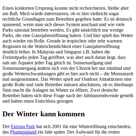
Einen konkreten Ursprung konnte nicht recherchieren, bleibe aber
am Ball. Mich würde interessieren, ob es hier vielleicht sogar
rechtliche Grundlagen zum Betreiben gegeben hatte. Es ist dennoch
spannend, wenn man sich dieses System anschaut und wie viele
Parks saisonal betrieben werden. Es gibt tatsächlich nur wenige
Parks, die eine Ganzjahresöffnung haben. Und hier spielt das Wetter
auch wieder ein Rolle. Gerade in tropischen oder sehr warmen
Regionen ist die Wahrscheinlichkeit einer Ganzjahresöffnung
deutlich höher. In Malaysia und Singapur z.B. haben die
Freizeitparks jeden Tag geöffnet, was aber auch daran liegt, dass
nah am Äquator jeder Tag gleich ist. Sonnenaufgang und
Sonnenuntergang ändern sich von der Uhrzeit her nur minimal und
große Wetterschwankungen gibt es hier auch nicht – die Monsunzeit
mal ausgenommen. Das Wetter spielt auf Outdoor Attraktionen eine
große Rolle und viele Betreiber müssen abschätzen, ob es überhaupt
Sinn macht die Anlagen im Winter zu öffnen. Zwei deutsche
Betreiber haben sich diese Frage nach der Jahrtausendwende gestellt
und haben einen Entschluss gezogen
Der Winter kann kommen
Der
Europa Park
hat sich 2001 für eine Winteröffnung entschieden,
das
Phantasialand
ein Jahr später. Der Aufwand für die ersten