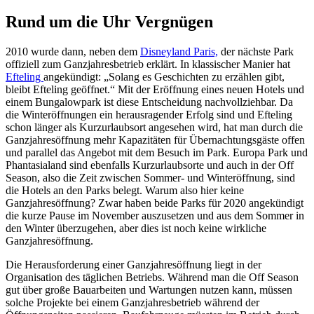
Rund um die Uhr Vergnügen
2010 wurde dann, neben dem
Disneyland Paris,
der nächste Park
offiziell zum Ganzjahresbetrieb erklärt. In klassischer Manier hat
Efteling
angekündigt: „Solang es Geschichten zu erzählen gibt,
bleibt Efteling geöffnet.“ Mit der Eröffnung eines neuen Hotels und
einem Bungalowpark ist diese Entscheidung nachvollziehbar. Da
die Winteröffnungen ein herausragender Erfolg sind und Efteling
schon länger als Kurzurlaubsort angesehen wird, hat man durch die
Ganzjahresöffnung mehr Kapazitäten für Übernachtungsgäste offen
und parallel das Angebot mit dem Besuch im Park. Europa Park und
Phantasialand sind ebenfalls Kurzurlaubsorte und auch in der Off
Season, also die Zeit zwischen Sommer- und Winteröffnung, sind
die Hotels an den Parks belegt. Warum also hier keine
Ganzjahresöffnung? Zwar haben beide Parks für 2020 angekündigt
die kurze Pause im November auszusetzen und aus dem Sommer in
den Winter überzugehen, aber dies ist noch keine wirkliche
Ganzjahresöffnung.
Die Herausforderung einer Ganzjahresöffnung liegt in der
Organisation des täglichen Betriebs. Während man die Off Season
gut über große Bauarbeiten und Wartungen nutzen kann, müssen
solche Projekte bei einem Ganzjahresbetrieb während der