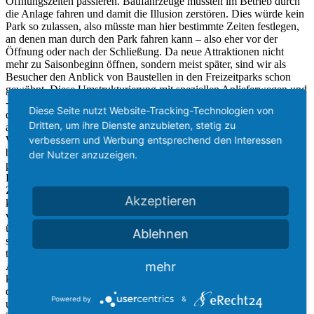
Öffnungszeiten passieren. Baufahrzeuge müssten im Betrieb durch
die Anlage fahren und damit die Illusion zerstören. Dies würde kein
Park so zulassen, also müsste man hier bestimmte Zeiten festlegen,
an denen man durch den Park fahren kann – also eher vor der
Öffnung oder nach der Schließung. Da neue Attraktionen nicht
mehr zu Saisonbeginn öffnen, sondern meist später, sind wir als
Besucher den Anblick von Baustellen in den Freizeitparks schon
gewöhnt. Diese Umstrukturierung mit speziellen Anlieferwegen und
-zeiten kostet jedoch viel Geld, da die auch die Bauarbeiten
Diese Seite nutzt Website-Tracking-Technologien von
dementsprechend ihre Arbeitszeiten legen müssen. Und da wäre
Dritten, um ihre Dienste anzubieten, stetig zu
auch direkt die nächste Hürde: Arbeitszeiten. Für das parkeigene
verbessern und Werbung entsprechend den Interessen
Wartungs- und Technikerteam würde das Wegfallen der Off Season
bedeuten, dass große Wartungen an den Attraktionen im Parkbetrieb
der Nutzer anzuzeigen.
passieren müssen. In den Disneyparks nennt man das „Rehab“.
Dieses Prinzip hat sich sehr bewährt, da der Park diese Rehab-
Zeiträume sowohl auf der Webseite als auch im Kalender
Akzeptieren
kommuniziert. Damit sollten böse Überraschungen für die Besucher
vermieden werden. Efteling hat dieses Prinzip der Transparenz
übernommen und fährt damit soweit ohne große Beschwerden
Ablehnen
seitens der Besucher. Neben den Wartungen gibt es noch die
täglichen technischen Arbeiten an den Fahrgeschäften. Die
mehr
Arbeitszeiten der Techniker müssten bei einer Ganzjahresöffnung
komplett überdacht werden. Vor der Öffnung des Parks müsste man
den Fachkräften mehr Zeit einzuräumen auch wöchentliche
Powered by
&
und/oder monatliche Wartungen durchzuführen. Dieses enge