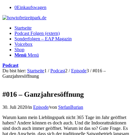
0
Einkaufswagen
Startseite
Podcast Folgen (extern)
Sonderfolgen – EAP Magazin
Voicebox
Shop
Menü
Menü
Podcast
Du bist hier:
Startseite
1
/
Podcast
2
/
Episode
3
/
#016 –
Ganzjahresöffnung
#016 – Ganzjahresöffnung
30. Juli 2020
/
in
Episode
/
von
StefanBurian
Warum kann mein Lieblingspark nicht 365 Tage im Jahr geöffnet
haben? Andere können es doch auch. Und die Indoorattraktionen
sind doch auch immer geöffnet. Warum ist das so? Gute Frage. Es
hat den Anschein, dass sich der traditionelle Saisonbetrieb langsam