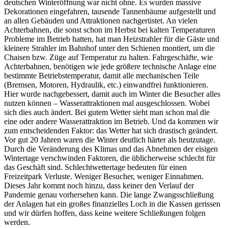
deutschen Winteröffnung war nicht ohne. Es wurden massive
Dekorationen eingefahren, tausende Tannenbäume aufgestellt und
an allen Gebäuden und Attraktionen nachgerüstet. An vielen
Achterbahnen, die sonst schon im Herbst bei kalten Temperaturen
Probleme im Betrieb hatten, hat man Heizstrahler für die Gäste und
kleinere Strahler im Bahnhof unter den Schienen montiert, um die
Chaisen bzw. Züge auf Temperatur zu halten. Fahrgeschäfte, wie
Achterbahnen, benötigen wie jede größere technische Anlage eine
bestimmte Betriebstemperatur, damit alle mechanischen Teile
(Bremsen, Motoren, Hydraulik, etc.) einwandfrei funktionieren.
Hier wurde nachgebessert, damit auch im Winter die Besucher alles
nutzen können – Wasserattraktionen mal ausgeschlossen. Wobei
sich dies auch ändert. Bei gutem Wetter sieht man schon mal die
eine oder andere Wasserattraktion im Betrieb. Und da kommen wir
zum entscheidenden Faktor: das Wetter hat sich drastisch geändert.
Vor gut 20 Jahren waren die Winter deutlich härter als heutzutage.
Durch die Veränderung des Klimas und das Abnehmen der eisigen
Wintertage verschwinden Faktoren, die üblicherweise schlecht für
das Geschäft sind. Schlechtwettertage bedeuten für einen
Freizeitpark Verluste. Weniger Besucher, weniger Einnahmen.
Dieses Jahr kommt noch hinzu, dass keiner den Verlauf der
Pandemie genau vorhersehen kann. Die lange Zwangsschließung
der Anlagen hat ein großes finanzielles Loch in die Kassen gerissen
und wir dürfen hoffen, dass keine weitere Schließungen folgen
werden.