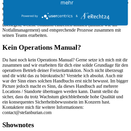
mehr
vorbereiten. Wie sind die Telefonketten? Wer wird direkt angerufen?
Gibt es eine Krisenkommunikation bzw. einen Leitfaden? Ab wann
schließe ich die Freizeitattraktion? Zwar sollte man den Teufel nicht
Powered by
&
an die Wand malen, dennoch kann man sich vorausschauend
überlegen, welche Situation eintreffen können (ähnlich wie im
Notfallmanagement) und entsprechende Prozesse zusammen mit
seinen Teams erarbeiten.
Kein Operations Manual?
Du hast noch kein Operations Manual? Gerne setze ich mich mit dir
zusammen und wir erarbeiten für dich eine solide Grundlage für den
operativen Betrieb deiner Freizeitattraktion. Noch nicht überzeugt
und dir wirkt das zu bürokratisch? Verstehe ich absolut. Auch mir
war der Sinn eines solchen Handbuchs erst nicht bewusst. Im bigger
Picture jedoch macht es Sinn, da dieses Handbuch auf mehrere
Locations / Standorte übertragen werden kann. Damit stellst du
sicher, dass du trotz Wachstum gleichbleibende hohe Qualität und
ein konsequentes Sicherheitsbewusstsein im Konzern hast.
Kontaktiere mich für weitere Informationen:
contact@stefanburian.com
Shownotes