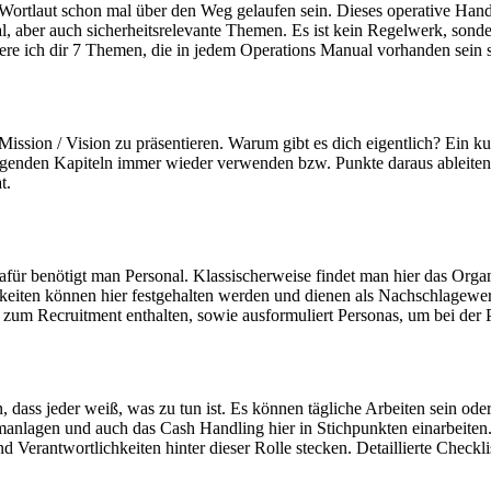
 Wortlaut schon mal über den Weg gelaufen sein. Dieses operative Handb
, aber auch sicherheitsrelevante Themen. Es ist kein Regelwerk, sond
ere ich dir 7 Themen, die in jedem Operations Manual vorhanden sein s
Mission / Vision zu präsentieren. Warum gibt es dich eigentlich? Ein ku
 folgenden Kapiteln immer wieder verwenden bzw. Punkte daraus ableit
t.
für benötigt man Personal. Klassischerweise findet man hier das Orga
keiten können hier festgehalten werden und dienen als Nachschlagewer
n zum Recruitment enthalten, sowie ausformuliert Personas, um bei de
 dass jeder weiß, was zu tun ist. Es können tägliche Arbeiten sein oder
anlagen und auch das Cash Handling hier in Stichpunkten einarbeiten
 Verantwortlichkeiten hinter dieser Rolle stecken. Detaillierte Checkli