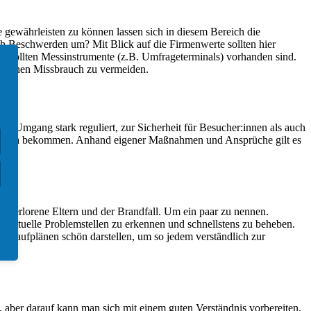
e gewährleisten zu können lassen sich in diesem Bereich die
h Beschwerden um? Mit Blick auf die Firmenwerte sollten hier
t, sollten Messinstrumente (z.B. Umfrageterminals) vorhanden sind.
öglichen Missbrauch zu vermeiden.
r Umgang stark reguliert, zur Sicherheit für Besucher:innen als auch
andbuch bekommen. Anhand eigener Maßnahmen und Ansprüche gilt es
r / Verlorene Eltern und der Brandfall. Um ein paar zu nennen.
ventuelle Problemstellen zu erkennen und schnellstens zu beheben.
Ablaufplänen schön darstellen, um so jedem verständlich zur
 aber darauf kann man sich mit einem guten Verständnis vorbereiten.