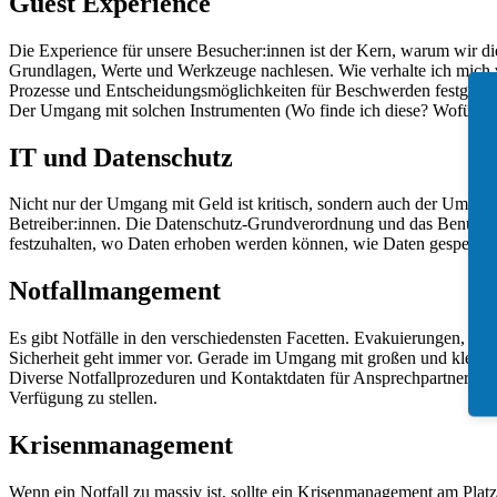
Guest Experience
Die Experience für unsere Besucher:innen ist der Kern, warum wir die
Grundlagen, Werte und Werkzeuge nachlesen. Wie verhalte ich mich 
Prozesse und Entscheidungsmöglichkeiten für Beschwerden festgehalte
Der Umgang mit solchen Instrumenten (Wo finde ich diese? Wofür? Wa
IT und Datenschutz
Nicht nur der Umgang mit Geld ist kritisch, sondern auch der Umgang
Betreiber:innen. Die Datenschutz-Grundverordnung und das Benutze
festzuhalten, wo Daten erhoben werden können, wie Daten gespeiche
Notfallmangement
Es gibt Notfälle in den verschiedensten Facetten. Evakuierungen, Stro
Sicherheit geht immer vor. Gerade im Umgang mit großen und kleinen 
Diverse Notfallprozeduren und Kontaktdaten für Ansprechpartner (Vet
Verfügung zu stellen.
Krisenmanagement
Wenn ein Notfall zu massiv ist, sollte ein Krisenmanagement am Plat