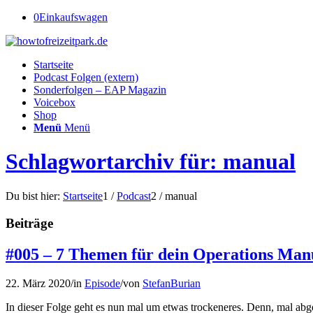
0
Einkaufswagen
Startseite
Podcast Folgen (extern)
Sonderfolgen – EAP Magazin
Voicebox
Shop
Menü
Menü
Schlagwortarchiv für: manual
Du bist hier:
Startseite
1
/
Podcast
2
/
manual
Beiträge
#005 – 7 Themen für dein Operations Man
22. März 2020
/
in
Episode
/
von
StefanBurian
In dieser Folge geht es nun mal um etwas trockeneres. Denn, mal abge