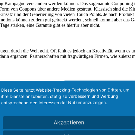
eting Kampagne verstanden werden können. Das sogenannte Couponing is
orm von Coupons über andere Medien gestreut. Klassisch sind die Kin
 Einsatz und der Generierung von vielen Touch Points. Je nach Produkt
omotions können zudem gut getrackt werden, schnell kommt aber das Ge
ge stärken, eine Garantie gibt es hierfür aber nicht.
gen durch die Welt geht. Oft fehlt es jedoch an Kreativität, wenn es um
h darin ergänzen. Partnerschaften mit fragwürdigen Firmen, wie zuletzt
Diese Seite nutzt Website-Tracking-Technologien von Dritten, um
ihre Dienste anzubieten, stetig zu verbessern und Werbung
entsprechend den Interessen der Nutzer anzuzeigen.
Akzeptieren