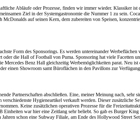
haftliche Abläufe oder Prozesse, finden wir immer wieder. Klassiker 
meinsamen Ziel in der Systemgastronomie die Nummer 1 zu sein. Coca 
 McDonalds auf seinen Kern, dem zubereiten von Speisen, konzentrieren
achste Form des Sponsorings. Es werden untereinander Werbeflächen ve
rt oder die Hall of Football von Puma. Sponsoring hat viele Facetten
et die Mercedes Benz Hall gleichzeitig Werbemöglichkeiten parat. Neu is
der einen Showroom samt Büroflächen in den Pavillons zur Verfügung g
de Partnerschaften abschließen. Eine, meiner Meinung nach, sehr si
m verschiedenste Hygieneartikel verkauft werden. Dieser zusätzliche Ser
ernommen. Keine zusätzlichen operativen Prozesse für die Freizeitattra
nheiten war hier eine Zeitlang sehr beliebt. So gab es Burger King un
en Jahren schon eine Subway Filiale, am Ende des Hollywood Street Set