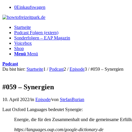
0
Einkaufswagen
Startseite
Podcast Folgen (extern)
Sonderfolgen – EAP Magazin
Voicebox
Shop
Menü
Menü
Podcast
Du bist hier:
Startseite
1
/
Podcast
2
/
Episode
3
/
#059 – Synergien
#059 – Synergien
10. April 2022
/
in
Episode
/
von
StefanBurian
Laut Oxford Languages bedeutet Synergie:
Energie, die für den Zusammenhalt und die gemeinsame Erfüll
https://languages.oup.com/google-dictionary-de