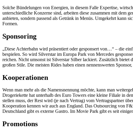
Solche Bündelungen von Energien, in diesem Falle Expertise, wirtsc
unterschiedliche Konzerne sind, arbeiten diese zusammen mit dem ge
anbieten, sondern passend als Getränk in Menüs. Umgekehrt kann sich
Formen.
Sponsoring
„Diese Achterbahn wird präsentiert oder gesponsert von…“ – die einf
bespielen. So wird Silverstar im Europa Park von Mercedes gesponse
reichen. Nicht umsonst ist Silverstar Silber lackiert. Zusätzlich biet
großen Stile. Die meisten Rides haben einen nennenswerten Sponsor, 
Kooperationen
Wenn man mehr als die Namensnennung möchte, kann man weitergehen
Drogeriekette hat unterhalb des Euro Towers eine kleine Filiale in de
stellen muss, der Rest wird (je nach Vertrag) vom Vertragspartner üb
Kooperation kennen wir auch aus England. Das Outsourcing von F&B Ei
Deutschland gibt es externe Gastro. Im Movie Park gibt es seit einig
Promotions