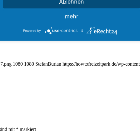
Ablehnen
ring
mehr
Powered by
&
57.png
1080
1080
StefanBurian
https://howtofreizeitpark.de/wp-conte
sind mit
*
markiert