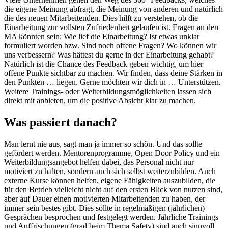
die eigene Meinung abfragt, die Meinung von anderen und natürlich
die des neuen Mitarbeitenden. Dies hilft zu verstehen, ob die
Einarbeitung zur vollsten Zufriedenheit gelaufen ist. Fragen an den
MA könnten sein: Wie lief die Einarbeitung? Ist etwas unklar
formuliert worden bzw. Sind noch offene Fragen? Wo können wir
uns verbessern? Was hättest du gerne in der Einarbeitung gehabt?
Natürlich ist die Chance des Feedback geben wichtig, um hier
offene Punkte sichtbar zu machen. Wir finden, dass deine Stärken in
den Punkten … liegen. Gerne möchten wir dich in … Unterstützen.
Weitere Trainings- oder Weiterbildungsmöglichkeiten lassen sich
direkt mit anbieten, um die positive Absicht klar zu machen.
Was passiert danach?
Man lernt nie aus, sagt man ja immer so schön. Und das sollte
gefördert werden. Mentorenprogramme, Open Door Policy und ein
Weiterbildungsangebot helfen dabei, das Personal nicht nur
motiviert zu halten, sondern auch sich selbst weiterzubilden. Auch
externe Kurse können helfen, eigene Fähigkeiten auszubilden, die
für den Betrieb vielleicht nicht auf den ersten Blick von nutzen sind,
aber auf Dauer einen motivierten Mitarbeitenden zu haben, der
immer sein bestes gibt. Dies sollte in regelmäßigen (jährlichen)
Gesprächen besprochen und festgelegt werden. Jährliche Trainings
und Auffrischungen (grad beim Thema Safety) sind auch sinnvoll