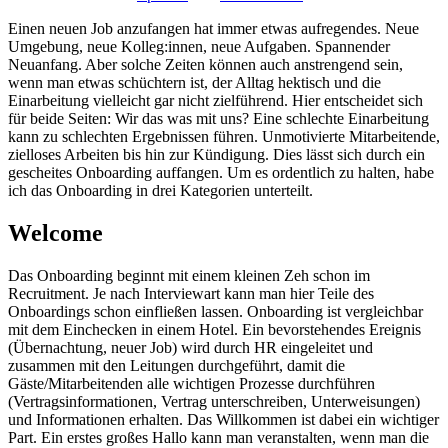
Einen neuen Job anzufangen hat immer etwas aufregendes. Neue
Umgebung, neue Kolleg:innen, neue Aufgaben. Spannender
Neuanfang. Aber solche Zeiten können auch anstrengend sein,
wenn man etwas schüchtern ist, der Alltag hektisch und die
Einarbeitung vielleicht gar nicht zielführend. Hier entscheidet sich
für beide Seiten: Wir das was mit uns? Eine schlechte Einarbeitung
kann zu schlechten Ergebnissen führen. Unmotivierte Mitarbeitende,
zielloses Arbeiten bis hin zur Kündigung. Dies lässt sich durch ein
gescheites Onboarding auffangen. Um es ordentlich zu halten, habe
ich das Onboarding in drei Kategorien unterteilt.
Welcome
Das Onboarding beginnt mit einem kleinen Zeh schon im
Recruitment. Je nach Interviewart kann man hier Teile des
Onboardings schon einfließen lassen. Onboarding ist vergleichbar
mit dem Einchecken in einem Hotel. Ein bevorstehendes Ereignis
(Übernachtung, neuer Job) wird durch HR eingeleitet und
zusammen mit den Leitungen durchgeführt, damit die
Gäste/Mitarbeitenden alle wichtigen Prozesse durchführen
(Vertragsinformationen, Vertrag unterschreiben, Unterweisungen)
und Informationen erhalten. Das Willkommen ist dabei ein wichtiger
Part. Ein erstes großes Hallo kann man veranstalten, wenn man die