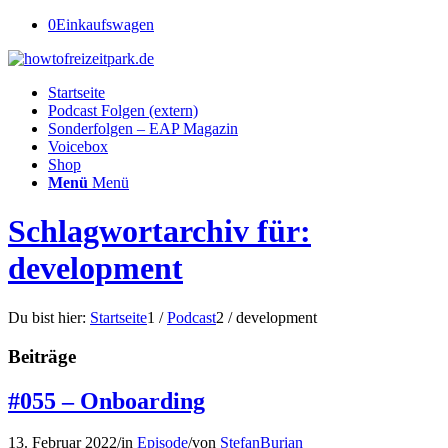
0
Einkaufswagen
Startseite
Podcast Folgen (extern)
Sonderfolgen – EAP Magazin
Voicebox
Shop
Menü
Menü
Schlagwortarchiv für:
development
Du bist hier:
Startseite
1
/
Podcast
2
/
development
Beiträge
#055 – Onboarding
13. Februar 2022
/
in
Episode
/
von
StefanBurian