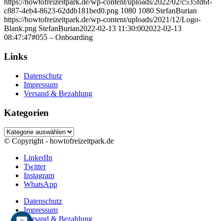
https://howtofreizeitpark.de/wp-content/uploads/2022/02/c535fd6f-
c887-4eb4-8623-62ddb181bed0.png
1080
1080
StefanBurian
https://howtofreizeitpark.de/wp-content/uploads/2021/12/Logo-
Blank.png
StefanBurian
2022-02-13 11:30:00
2022-02-13
08:47:47
#055 – Onboarding
Links
Datenschutz
Impressum
Versand & Bezahlung
Kategorien
Kategorien
© Copyright - howtofreizeitpark.de
LinkedIn
Twitter
Instagram
WhatsApp
Datenschutz
Impressum
Versand & Bezahlung