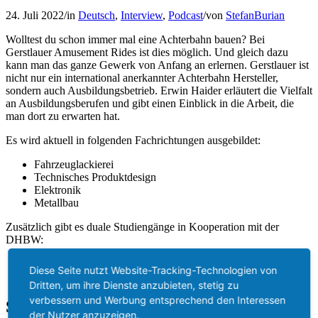
24. Juli 2022
/
in
Deutsch
,
Interview
,
Podcast
/
von
StefanBurian
Wolltest du schon immer mal eine Achterbahn bauen? Bei
Gerstlauer Amusement Rides ist dies möglich. Und gleich dazu
kann man das ganze Gewerk von Anfang an erlernen. Gerstlauer ist
nicht nur ein international anerkannter Achterbahn Hersteller,
sondern auch Ausbildungsbetrieb. Erwin Haider erläutert die Vielfalt
an Ausbildungsberufen und gibt einen Einblick in die Arbeit, die
man dort zu erwarten hat.
Es wird aktuell in folgenden Fachrichtungen ausgebildet:
Fahrzeuglackierei
Technisches Produktdesign
Elektronik
Metallbau
Zusätzlich gibt es duale Studiengänge in Kooperation mit der
DHBW:
Maschinenbau
Diese Seite nutzt Website-Tracking-Technologien von
Elektrotechnik
Dritten, um ihre Dienste anzubieten, stetig zu
verbessern und Werbung entsprechend den Interessen
Shownotes
der Nutzer anzuzeigen.