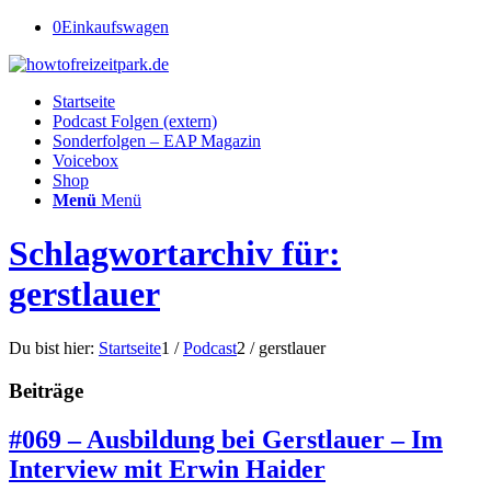
0
Einkaufswagen
Startseite
Podcast Folgen (extern)
Sonderfolgen – EAP Magazin
Voicebox
Shop
Menü
Menü
Schlagwortarchiv für:
gerstlauer
Du bist hier:
Startseite
1
/
Podcast
2
/
gerstlauer
Beiträge
#069 – Ausbildung bei Gerstlauer – Im
Interview mit Erwin Haider