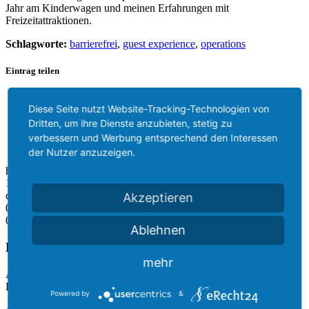
Jahr am Kinderwagen und meinen Erfahrungen mit
Freizeitattraktionen.
Schlagworte:
barrierefrei
,
guest experience
,
operations
Eintrag teilen
Teilen auf Facebook
Diese Seite nutzt Website-Tracking-Technologien von
Teilen auf Twitter
Teilen auf WhatsApp
Dritten, um ihre Dienste anzubieten, stetig zu
Teilen auf LinkedIn
verbessern und Werbung entsprechend den Interessen
Per E-Mail teilen
der Nutzer anzuzeigen.
https://howtofreizeitpark.de/wp-content/uploads/2024/05/114.jpg
1400
1400
StefanBurian
https://howtofreizeitpark.de/wp-
content/uploads/2021/12/Logo-Blank.png
StefanBurian
2024-05-05
Akzeptieren
09:30:00
2024-07-07 09:09:30
#114 – 1 Jahr Kinderwagen 1 Fazit
0
Kommentare
Ablehnen
Hinterlasse einen Kommentar
mehr
An der Diskussion beteiligen?
Hinterlasse uns deinen Kommentar!
Powered by
&