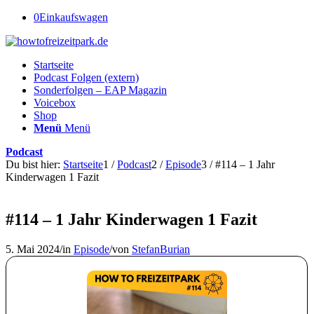
0
Einkaufswagen
Startseite
Podcast Folgen (extern)
Sonderfolgen – EAP Magazin
Voicebox
Shop
Menü
Menü
Podcast
Du bist hier:
Startseite
1
/
Podcast
2
/
Episode
3
/
#114 – 1 Jahr
Kinderwagen 1 Fazit
#114 – 1 Jahr Kinderwagen 1 Fazit
5. Mai 2024
/
in
Episode
/
von
StefanBurian