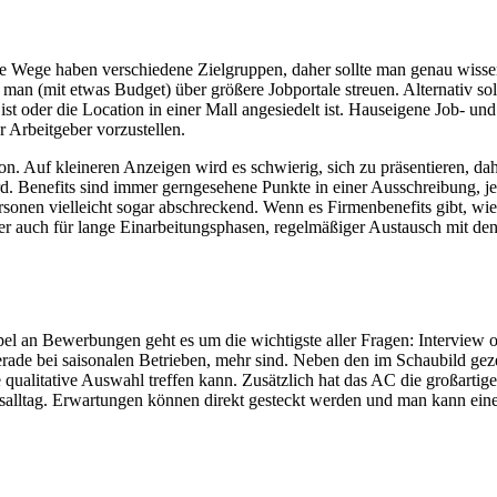
ne Wege haben verschiedene Zielgruppen, daher sollte man genau wisse
ann man (mit etwas Budget) über größere Jobportale streuen. Alternativ
 ist oder die Location in einer Mall angesiedelt ist. Hauseigene Job- un
r Arbeitgeber vorzustellen.
ion. Auf kleineren Anzeigen wird es schwierig, sich zu präsentieren, da
rd. Benefits sind immer gerngesehene Punkte in einer Ausschreibung, jed
Personen vielleicht sogar abschreckend. Wenn es Firmenbenefits gibt, wi
aber auch für lange Einarbeitungsphasen, regelmäßiger Austausch mit d
apel an Bewerbungen geht es um die wichtigste aller Fragen: Interview
gerade bei saisonalen Betrieben, mehr sind. Neben den im Schaubild ge
e qualitative Auswahl treffen kann. Zusätzlich hat das AC die großarti
salltag. Erwartungen können direkt gesteckt werden und man kann einen