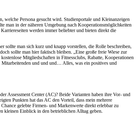
n, welche Persona gesucht wird. Studienportale und Kleinanzeigen
 sollte man in der näheren Umgebung nach Kooperationsmöglichkeiten
d Karriereseiten werden immer beliebter und bieten direkt die
her sollte man sich kurz und knapp vorstellen, die Rolle beschreiben,
och sollte man hier faktisch bleiben. „Eine große freie Wiese zur
e kostenlose Mitgliedschaften in Fitnessclubs, Rabatte, Kooperationen
en Mitarbeitenden und und und… Alles, was ein positives und
 oder Assessment Center (AC)? Beide Varianten haben ihre Vor- und
zeigten Punkten hat das AC den Vorteil, dass mein mehrere
ge Chance gelebte Firmen- und Markenwerte direkt erlebbar zu
 kleinen Einblick in den betrieblichen Alltag geben.