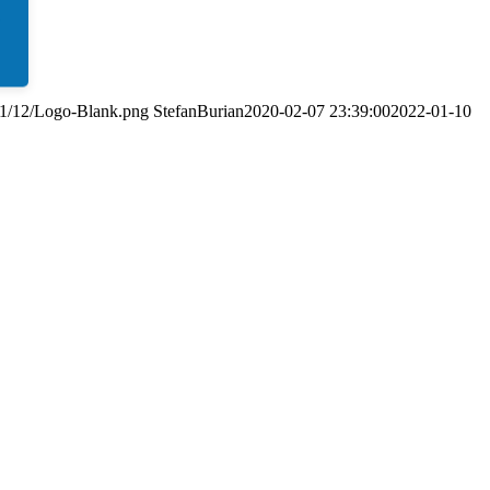
021/12/Logo-Blank.png
StefanBurian
2020-02-07 23:39:00
2022-01-10