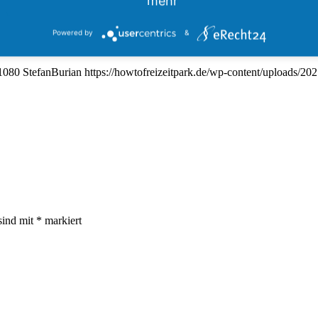
mehr
Powered by
&
1080
StefanBurian
https://howtofreizeitpark.de/wp-content/uploads/2
sind mit
*
markiert