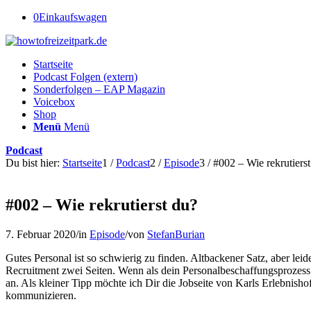
0
Einkaufswagen
Startseite
Podcast Folgen (extern)
Sonderfolgen – EAP Magazin
Voicebox
Shop
Menü
Menü
Podcast
Du bist hier:
Startseite
1
/
Podcast
2
/
Episode
3
/
#002 – Wie rekrutiers
#002 – Wie rekrutierst du?
7. Februar 2020
/
in
Episode
/
von
StefanBurian
Gutes Personal ist so schwierig zu finden. Altbackener Satz, aber le
Recruitment zwei Seiten. Wenn als dein Personalbeschaffungsprozess no
an. Als kleiner Tipp möchte ich Dir die Jobseite von Karls Erlebnisho
kommunizieren.