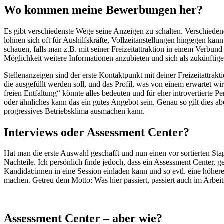
Wo kommen meine Bewerbungen her?
Es gibt verschiedenste Wege seine Anzeigen zu schalten. Verschiede
lohnen sich oft für Aushilfskräfte, Vollzeitanstellungen hingegen k
schauen, falls man z.B. mit seiner Freizeitattraktion in einem Verbund
Möglichkeit weitere Informationen anzubieten und sich als zukünftige
Stellenanzeigen sind der erste Kontaktpunkt mit deiner Freizeitattrakt
die ausgefüllt werden soll, und das Profil, was von einem erwartet wi
freien Entfaltung“ könnte alles bedeuten und für eher introvertierte 
oder ähnliches kann das ein gutes Angebot sein. Genau so gilt dies 
progressives Betriebsklima ausmachen kann.
Interviews oder Assessment Center?
Hat man die erste Auswahl geschafft und nun einen vor sortierten St
Nachteile. Ich persönlich finde jedoch, dass ein Assessment Center, 
Kandidat:innen in eine Session einladen kann und so evtl. eine höher
machen. Getreu dem Motto: Was hier passiert, passiert auch im Arbeit
Assessment Center – aber wie?