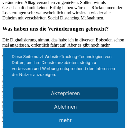
veränderten Alltag versuchen zu genießen. Sollten wir als
Gesellschaft damit keinen Erfolg haben wäre das Rücknehmen der
Lockerungen sehr wahrscheinlich und wir sitzen wieder alle
Daheim mit verschärften Social Distancing Maßnahmen.
Was haben uns die Veränderungen gebracht?
Die Digitalisierung nimmt, das habe ich in diversen Episoden schon
mal angerissen, ordentlich fahrt auf. Aber es gibt noch mehr
Veränderungen, die die Freizeitattraktionen mitnehmen können um
etwas positives daraus zu schöpfen. Beispielsweise das Thema freie
Diese Seite nutzt Website-Tracking-Technologien von
Platzwahl in Achterbahnen. Die neuesten Achterbahnen in
Dritten, um ihre Dienste anzubieten, stetig zu
Deutschland wurden baulich schon so angepasst, dass ein
verbessern und Werbung entsprechend den Interessen
Mitarbeiter in der Station stehen und die Besucher auf die Reihen
der Nutzer anzuzeigen.
verweisen kann. Dies wurde jetzt durch die Maßnahmen an nahezu
allen größeren Fahrgeschäften im Phantasialand umgesetzt. Sogar
im Freifall Turm Myster Castle gibt es Platznummern. Dies hat auch
den großen Vorteil, dass man den Durchsatz von Fahrgästen pro
Akzeptieren
Stunde deutlich steigern kann. Vorbei sind die Diskussionen über
die Reihe, in der man Platz nehmen möchte, oder die ewig
Ablehnen
bevorzugte erste und letzte Reihe, während der restliche Bahnhof
leer steht. Eine gute Maßnahme, um es den Besuchern noch
angenehmer zu machen. Auch in der Gastronomie hat man dies an
mehr
vielen Freizeitattraktionen umgesetzt. Hier bieten sich viele
Möglichkeiten für Interaktion und Service am Besucher. Virtual