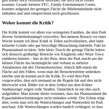
gibt immer noch vereinzelte Betreiber, die noch nicht öffnen
konnten. Gerade kleinere FEC, Family Entertainment Center,
konnten aufgrund der geringen Fläche die Mindestabstände nicht
einhalten und sind entsprechend noch geschlossen.
Woher kommt die Kritik?
Die Kritik kommt vor allem von verärgerten Familien, die dem Park
diverse Sicherheitsmängel vorwerfen. Bei meinem Besuch vor einer
Woche konnte ich diese Kritik in Teilen nachvollziehen, aber habe
keinerlei Gefahr oder gar böswillige Missachtung miterlebt. Fakt ist:
Phantasialand ist klein. Sehr klein. Durch die geringe Fläche haben
sich dennoch großartige Bereiche wie Klugheim oder Wuze Town
etablieren können – hier ist der Reiz, denn der Park macht aus der
kleinen Fläche das bestmögliche und verbaut so mehrere
Attraktionen mit den Themenbereichen. Jedoch fällt einem die
Fläche auf den Füßen, wenn man die Besucherströme umlenken
möchte und da kommt auch die Kritik. Es wird dem Park
vorgeworfen, dass sich niemand an die Regeln hät und dies nicht
überwacht wird. Bilder wie in dem Artikel aus dem Kölner
Stadtanzeiger zeigen volle Straßen. Tatsächlich ist mir dies auch
aufgefallen. Man könnte direkt vermuten, dass das Phantasialand die
Kapazitätsbeschränkungen nicht einhalten würde. Der Schein trügt
aber, wenn man sich die Warteschlangen und Wartezeiten im Park
anschaut. Alle Warteschlangen wurden baulich verlängert, so dass