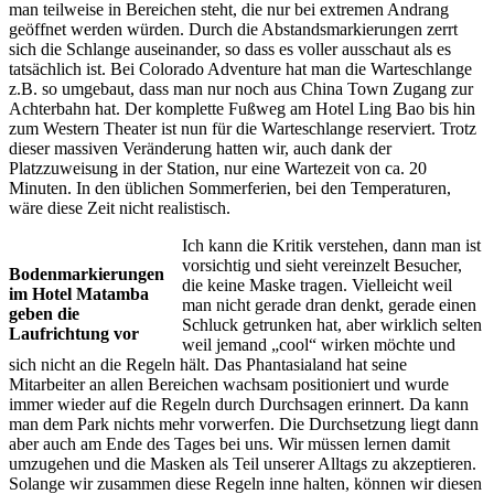
man teilweise in Bereichen steht, die nur bei extremen Andrang
geöffnet werden würden. Durch die Abstandsmarkierungen zerrt
sich die Schlange auseinander, so dass es voller ausschaut als es
tatsächlich ist. Bei Colorado Adventure hat man die Warteschlange
z.B. so umgebaut, dass man nur noch aus China Town Zugang zur
Achterbahn hat. Der komplette Fußweg am Hotel Ling Bao bis hin
zum Western Theater ist nun für die Warteschlange reserviert. Trotz
dieser massiven Veränderung hatten wir, auch dank der
Platzzuweisung in der Station, nur eine Wartezeit von ca. 20
Minuten. In den üblichen Sommerferien, bei den Temperaturen,
wäre diese Zeit nicht realistisch.
Ich kann die Kritik verstehen, dann man ist
vorsichtig und sieht vereinzelt Besucher,
Bodenmarkierungen
die keine Maske tragen. Vielleicht weil
im Hotel Matamba
man nicht gerade dran denkt, gerade einen
geben die
Schluck getrunken hat, aber wirklich selten
Laufrichtung vor
weil jemand „cool“ wirken möchte und
sich nicht an die Regeln hält. Das Phantasialand hat seine
Mitarbeiter an allen Bereichen wachsam positioniert und wurde
immer wieder auf die Regeln durch Durchsagen erinnert. Da kann
man dem Park nichts mehr vorwerfen. Die Durchsetzung liegt dann
aber auch am Ende des Tages bei uns. Wir müssen lernen damit
umzugehen und die Masken als Teil unserer Alltags zu akzeptieren.
Solange wir zusammen diese Regeln inne halten, können wir diesen