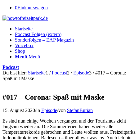
0
Einkaufswagen
Startseite
Podcast Folgen (extern)
Sonderfolgen – EAP Magazin
Voicebox
Shop
Menü
Menü
Podcast
Du bist hier:
Startseite
1
/
Podcast
2
/
Episode
3
/
#017 – Corona:
Spaß mit Maske
#017 – Corona: Spaß mit Maske
15. August 2020
/
in
Episode
/
von
StefanBurian
Es sind nun einige Wochen vergangen und der Tourismus zieht
langsam wieder an. Die Sommerferien haben wieder alle
Temperaturrekorde gebrochen und Leute wollten raus. Freizeitparks,
Indoorattraktionen, Badeseen – über all war was los. Auch ich bin