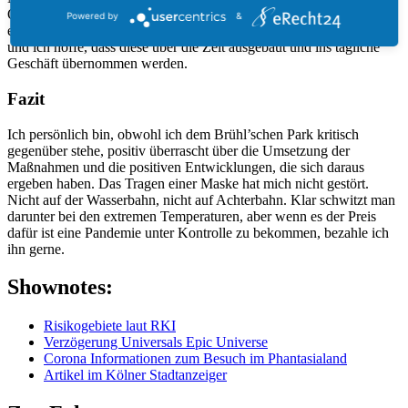
Queuing, digitale Lösungen für Einkäufe, verstärkter Einsatz durch
Powered by
&
eigene Apps – wir konnten einige großartige Lösungen erkennen
und ich hoffe, dass diese über die Zeit ausgebaut und ins tägliche
Geschäft übernommen werden.
Fazit
Ich persönlich bin, obwohl ich dem Brühl’schen Park kritisch
gegenüber stehe, positiv überrascht über die Umsetzung der
Maßnahmen und die positiven Entwicklungen, die sich daraus
ergeben haben. Das Tragen einer Maske hat mich nicht gestört.
Nicht auf der Wasserbahn, nicht auf Achterbahn. Klar schwitzt man
darunter bei den extremen Temperaturen, aber wenn es der Preis
dafür ist eine Pandemie unter Kontrolle zu bekommen, bezahle ich
ihn gerne.
Shownotes:
Risikogebiete laut RKI
Verzögerung Universals Epic Universe
Corona Informationen zum Besuch im Phantasialand
Artikel im Kölner Stadtanzeiger