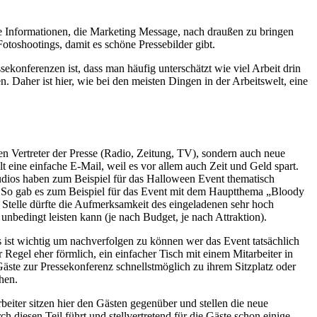
ige Informationen, die Marketing Message, nach draußen zu bringen
toshootings, damit es schöne Pressebilder gibt.
sekonferenzen ist, dass man häufig unterschätzt wie viel Arbeit drin
Daher ist hier, wie bei den meisten Dingen in der Arbeitswelt, eine
hen Vertreter der Presse (Radio, Zeitung, TV), sondern auch neue
t eine einfache E-Mail, weil es vor allem auch Zeit und Geld spart.
udios haben zum Beispiel für das Halloween Event thematisch
t. So gab es zum Beispiel für das Event mit dem Hauptthema „Bloody
 Stelle dürfte die Aufmerksamkeit des eingeladenen sehr hoch
unbedingt leisten kann (je nach Budget, je nach Attraktion).
s ist wichtig um nachverfolgen zu können wer das Event tatsächlich
egel eher förmlich, ein einfacher Tisch mit einem Mitarbeiter in
 Gäste zur Pressekonferenz schnellstmöglich zu ihrem Sitzplatz oder
hen.
rbeiter sitzen hier den Gästen gegenüber und stellen die neue
 diesen Teil führt und stellvertretend für die Gäste schon einige