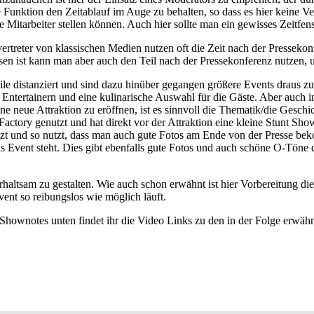
ie Funktion den Zeitablauf im Auge zu behalten, so dass es hier keine 
Mitarbeiter stellen können. Auch hier sollte man ein gewisses Zeitfens
evertreter von klassischen Medien nutzen oft die Zeit nach der Presseko
en ist kann man aber auch den Teil nach der Pressekonferenz nutzen, 
eile distanziert und sind dazu hinüber gegangen größere Events draus 
Entertainern und eine kulinarische Auswahl für die Gäste. Aber auch i
e neue Attraktion zu eröffnen, ist es sinnvoll die Thematik/die Geschi
actory genutzt und hat direkt vor der Attraktion eine kleine Stunt Sho
nsetzt und so nutzt, dass man auch gute Fotos am Ende von der Presse 
as Event steht. Dies gibt ebenfalls gute Fotos und auch schöne O-Töne d
altsam zu gestalten. Wie auch schon erwähnt ist hier Vorbereitung die 
ent so reibungslos wie möglich läuft.
Shownotes unten findet ihr die Video Links zu den in der Folge erwähn