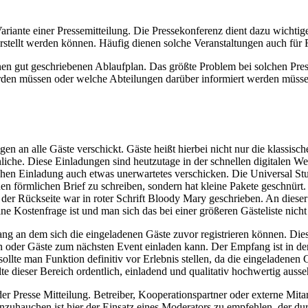
 Variante einer Pressemitteilung. Die Pressekonferenz dient dazu wicht
stellt werden können. Häufig dienen solche Veranstaltungen auch für Fo
inen gut geschriebenen Ablaufplan. Das größte Problem bei solchen Pres
den müssen oder welche Abteilungen darüber informiert werden müssen. 
en an alle Gäste verschickt. Gäste heißt hierbei nicht nur die klassisc
iche. Diese Einladungen sind heutzutage in der schnellen digitalen Wel
ichen Einladung auch etwas unerwartetes verschicken. Die Universal St
nen förmlichen Brief zu schreiben, sondern hat kleine Pakete geschnür
 der Rückseite war in roter Schrift Bloody Mary geschrieben. An dieser
ne Kostenfrage ist und man sich das bei einer größeren Gästeliste nicht 
ang an dem sich die eingeladenen Gäste zuvor registrieren können. Die
der Gäste zum nächsten Event einladen kann. Der Empfang ist in der R
sollte man Funktion definitiv vor Erlebnis stellen, da die eingeladenen
te dieser Bereich ordentlich, einladend und qualitativ hochwertig ausse
der Presse Mitteilung. Betreiber, Kooperationspartner oder externe Mita
uhauchen ist hier der Einsatz eines Moderators zu empfehlen, der durch