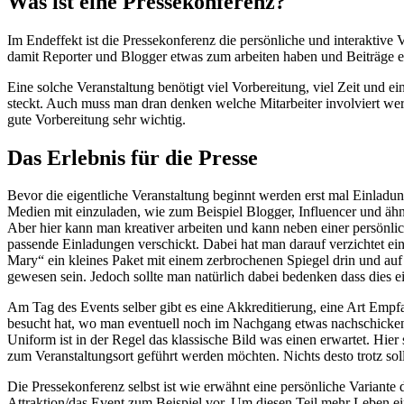
Was ist eine Pressekonferenz?
Im Endeffekt ist die Pressekonferenz die persönliche und interaktive
damit Reporter und Blogger etwas zum arbeiten haben und Beiträge er
Eine solche Veranstaltung benötigt viel Vorbereitung, viel Zeit und e
steckt. Auch muss man dran denken welche Mitarbeiter involviert wer
gute Vorbereitung sehr wichtig.
Das Erlebnis für die Presse
Bevor die eigentliche Veranstaltung beginnt werden erst mal Einladung
Medien mit einzuladen, wie zum Beispiel Blogger, Influencer und ähnl
Aber hier kann man kreativer arbeiten und kann neben einer persönl
passende Einladungen verschickt. Dabei hat man darauf verzichtet ei
Mary“ ein kleines Paket mit einem zerbrochenen Spiegel drin und auf
gewesen sein. Jedoch sollte man natürlich dabei bedenken dass dies ei
Am Tag des Events selber gibt es eine Akkreditierung, eine Art Empf
besucht hat, wo man eventuell noch im Nachgang etwas nachschicken o
Uniform ist in der Regel das klassische Bild was einen erwartet. Hier 
zum Veranstaltungsort geführt werden möchten. Nichts desto trotz soll
Die Pressekonferenz selbst ist wie erwähnt eine persönliche Variante 
Attraktion/das Event zum Beispiel vor. Um diesen Teil mehr Leben einz