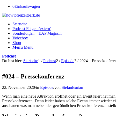
0
Einkaufswagen
Startseite
Podcast Folgen (extern)
Sonderfolgen – EAP Magazin
Voicebox
Shop
Menü
Menü
Podcast
Du bist hier:
Startseite
1
/
Podcast
2
/
Episode
3
/
#024 – Pressekonfere
#024 – Pressekonferenz
22. November 2020
/
in
Episode
/
von
StefanBurian
Wenn man eine neue Attraktion eröffnet oder ein Event feiert hat man
Pressekonferenzen. Denn leider haben solche Events immer wieder ein
anschauen was man neben der gewöhnlichen Pressekonferenz anstelle