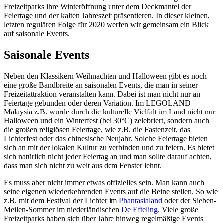
Freizeitparks ihre Winteröffnung unter dem Deckmantel der
Feiertage und der kalten Jahreszeit präsentieren. In dieser kleinen,
letzten regulären Folge für 2020 werfen wir gemeinsam ein Blick
auf saisonale Events.
Saisonale Events
Neben den Klassikern Weihnachten und Halloween gibt es noch
eine große Bandbreite an saisonalen Events, die man in seiner
Freizeitattraktion veranstalten kann. Dabei ist man nicht nur an
Feiertage gebunden oder deren Variation. Im LEGOLAND
Malaysia z.B. wurde durch die kulturelle Vielfalt im Land nicht nur
Halloween und ein Winterfest (bei 30°C) zelebriert, sondern auch
die großen religiösen Feiertage, wie z.B. die Fastenzeit, das
Lichterfest oder das chinesische Neujahr. Solche Feiertage bieten
sich an mit der lokalen Kultur zu verbinden und zu feiern. Es bietet
sich natürlich nicht jeder Feiertag an und man sollte darauf achten,
dass man sich nicht zu weit aus dem Fenster lehnt.
Es muss aber nicht immer etwas offizielles sein. Man kann auch
seine eigenen wiederkehrenden Events auf die Beine stellen. So wie
z.B. mit dem Festival der Lichter im
Phantasialand
oder der Sieben-
Meilen-Sommer im niederländischen
De Efteling
. Viele große
Freizeitparks haben sich über Jahre hinweg regelmäßige Events