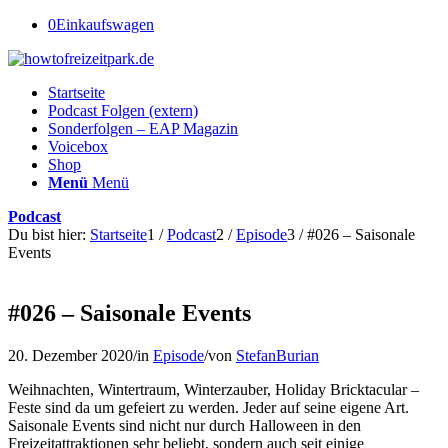
0
Einkaufswagen
Startseite
Podcast Folgen (extern)
Sonderfolgen – EAP Magazin
Voicebox
Shop
Menü
Menü
Podcast
Du bist hier:
Startseite
1
/
Podcast
2
/
Episode
3
/
#026 – Saisonale
Events
#026 – Saisonale Events
20. Dezember 2020
/
in
Episode
/
von
StefanBurian
Weihnachten, Wintertraum, Winterzauber, Holiday Bricktacular –
Feste sind da um gefeiert zu werden. Jeder auf seine eigene Art.
Saisonale Events sind nicht nur durch Halloween in den
Freizeitattraktionen sehr beliebt, sondern auch seit einige