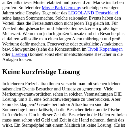
außerhalb dieser Muster etabliert und passend zur Marke ins Leben
gerufen. So feiert der
Movie Park Germany
seit einigen wenigen
Jahren seine Cosplay Tage oder das
LEGOLAND Deutschland
seine langen Sommernächte. Solche saisonalen Events haben den
Vorteil, dass die Freizeitattraktion nicht jeden Tag gleich ist. Für
Wiederholungsbesucher und Jahreskartenbesitzer ein großartiger
Mehrwert. Wenn man jedoch großen Umsatz und ein Besucherplus
einfahren will sollte man einen langen Atem mitbringen und groß
Werbung dafür machen. Feuerwerke oder zusätzliche Attraktionen
bzw. Showpunkte (siehe die Konzertreihen im
Tivoli Kopenhagen
oder
Liseberg
) können sonst eher unentschlossene Besucher in die
Anlagen locken.
Keine kurzfristige Lösung
In kleineren Freizeitattraktionen versucht man mit solchen kleinen
saisonalen Events Besucher und Umsatz zu generieren. Viele
Marketingverantwortlichen sehen in solchen Veranstaltungen DIE
Lösung, um z.B. eine Schlechtwetterphase zu überbrücken. Aber
kann das klappen? Gerade bei Indoor Attraktionen sind die
Sommertage immer kritisch, da die Besucher lieber an die frische
Luft möchten. Um in dieser Zeit die Besucher in die Hallen zu holen
muss man schon viel Geld und Zeit in die Hand nehmen, damit das
wirkt. Ein Stempelpfad mit einem Maltisch ist keine Lösung! (Es ist