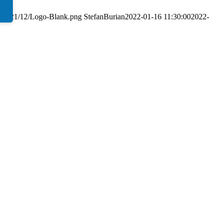
ds/2021/12/Logo-Blank.png
StefanBurian
2022-01-16 11:30:00
2022-