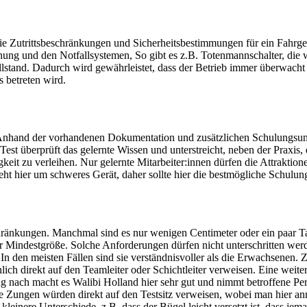
ie Zutrittsbeschränkungen und Sicherheitsbestimmungen für ein Fahr
ienung und den Notfallsystemen, So gibt es z.B. Totenmannschalter, di
lstand. Dadurch wird gewährleistet, dass der Betrieb immer überwacht
 betreten wird.
Anhand der vorhandenen Dokumentation und zusätzlichen Schulungsunte
Test überprüft das gelernte Wissen und unterstreicht, neben der Praxis,
t zu verleihen. Nur gelernte Mitarbeiter:innen dürfen die Attraktionen
ht hier um schweres Gerät, daher sollte hier die bestmögliche Schulun
hränkungen. Manchmal sind es nur wenigen Centimeter oder ein paar T
Mindestgröße. Solche Anforderungen dürfen nicht unterschritten werden.
 In den meisten Fällen sind sie verständnisvoller als die Erwachsenen. Z
ch direkt auf den Teamleiter oder Schichtleiter verweisen. Eine weite
nach macht es Walibi Holland hier sehr gut und nimmt betroffene Person
 Zungen würden direkt auf den Testsitz verweisen, wobei man hier anm
kleinere Unterschiede, z.B. dass der Bügel leicht versetzt ist, dass jem