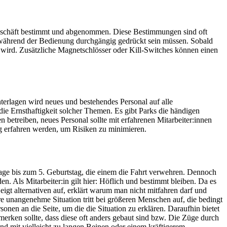
geschäft bestimmt und abgenommen. Diese Bestimmungen sind oft
e während der Bedienung durchgängig gedrückt sein müssen. Sobald
 wird. Zusätzliche Magnetschlösser oder Kill-Switches können einen
rlagen wird neues und bestehendes Personal auf alle
 die Ernsthaftigkeit solcher Themen. Es gibt Parks die händigen
 betreiben, neues Personal sollte mit erfahrenen Mitarbeiter:innen
g erfahren werden, um Risiken zu minimieren.
age bis zum 5. Geburtstag, die einem die Fahrt verwehren. Dennoch
 Als Mitarbeiter:in gilt hier: Höflich und bestimmt bleiben. Da es
eigt alternativen auf, erklärt warum man nicht mitfahren darf und
re unangenehme Situation tritt bei größeren Menschen auf, die bedingt
en an die Seite, um die die Situation zu erklären. Daraufhin bietet
erken sollte, dass diese oft anders gebaut sind bzw. Die Züge durch
and mit vielleicht zu langen Beinen oder einem kräftigerem