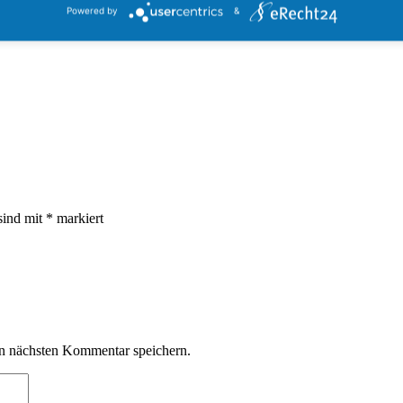
Powered by
&
080
1080
StefanBurian
https://howtofreizeitpark.de/wp-content/uploa
sind mit
*
markiert
n nächsten Kommentar speichern.