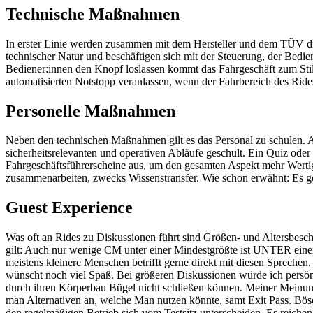
Technische Maßnahmen
In erster Linie werden zusammen mit dem Hersteller und dem TÜV d
technischer Natur und beschäftigen sich mit der Steuerung, der Bed
Bediener:innen den Knopf loslassen kommt das Fahrgeschäft zum Stil
automatisierten Notstopp veranlassen, wenn der Fahrbereich des Rides
Personelle Maßnahmen
Neben den technischen Maßnahmen gilt es das Personal zu schulen. 
sicherheitsrelevanten und operativen Abläufe geschult. Ein Quiz oder 
Fahrgeschäftsführerscheine aus, um den gesamten Aspekt mehr Wertigkei
zusammenarbeiten, zwecks Wissenstransfer. Wie schon erwähnt: Es ge
Guest Experience
Was oft an Rides zu Diskussionen führt sind Größen- und Altersbesc
gilt: Auch nur wenige CM unter einer Mindestgrößte ist UNTER einer 
meistens kleinere Menschen betrifft gerne direkt mit diesen Sprechen.
wünscht noch viel Spaß. Bei größeren Diskussionen würde ich persönli
durch ihren Körperbau Bügel nicht schließen können. Meiner Meinung 
man Alternativen an, welche Man nutzen könnte, samt Exit Pass. Böse
den regelmäßigen Betrieb sich vom Testsitz unterscheiden. Es reichen 