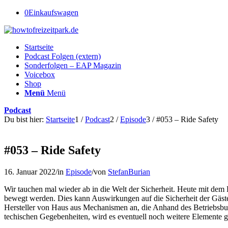
0
Einkaufswagen
Startseite
Podcast Folgen (extern)
Sonderfolgen – EAP Magazin
Voicebox
Shop
Menü
Menü
Podcast
Du bist hier:
Startseite
1
/
Podcast
2
/
Episode
3
/
#053 – Ride Safety
#053 – Ride Safety
16. Januar 2022
/
in
Episode
/
von
StefanBurian
Wir tauchen mal wieder ab in die Welt der Sicherheit. Heute mit dem 
bewegt werden. Dies kann Auswirkungen auf die Sicherheit der Gäste
Hersteller von Haus aus Mechanismen an, die Anhand des Betriebsb
techischen Gegebenheiten, wird es eventuell noch weitere Elemente geb