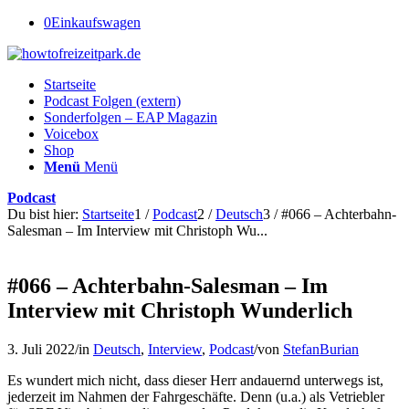
0
Einkaufswagen
Startseite
Podcast Folgen (extern)
Sonderfolgen – EAP Magazin
Voicebox
Shop
Menü
Menü
Podcast
Du bist hier:
Startseite
1
/
Podcast
2
/
Deutsch
3
/
#066 – Achterbahn-
Salesman – Im Interview mit Christoph Wu...
#066 – Achterbahn-Salesman – Im
Interview mit Christoph Wunderlich
3. Juli 2022
/
in
Deutsch
,
Interview
,
Podcast
/
von
StefanBurian
Es wundert mich nicht, dass dieser Herr andauernd unterwegs ist,
jederzeit im Nahmen der Fahrgeschäfte. Denn (u.a.) als Vetriebler