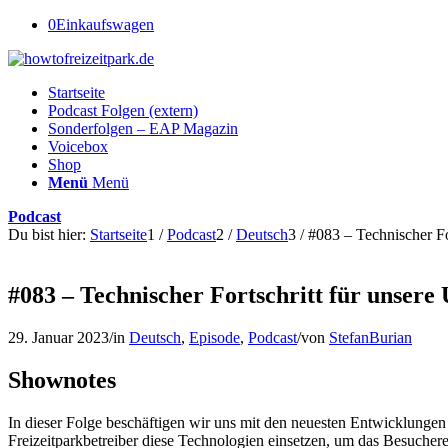
0
Einkaufswagen
Startseite
Podcast Folgen (extern)
Sonderfolgen – EAP Magazin
Voicebox
Shop
Menü
Menü
Podcast
Du bist hier:
Startseite
1
/
Podcast
2
/
Deutsch
3
/
#083 – Technischer Fo
#083 – Technischer Fortschritt für unsere
29. Januar 2023
/
in
Deutsch
,
Episode
,
Podcast
/
von
StefanBurian
Shownotes
In dieser Folge beschäftigen wir uns mit den neuesten Entwicklungen 
Freizeitparkbetreiber diese Technologien einsetzen, um das Besuchere