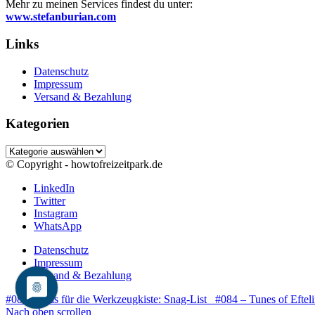
Mehr zu meinen Services findest du unter:
www.stefanburian.com
Links
Datenschutz
Impressum
Versand & Bezahlung
Kategorien
Kategorien
© Copyright - howtofreizeitpark.de
LinkedIn
Twitter
Instagram
WhatsApp
Datenschutz
Impressum
Versand & Bezahlung
#082 – Was für die Werkzeugkiste: Snag-List
#084 – Tunes of Eftel
Nach oben scrollen