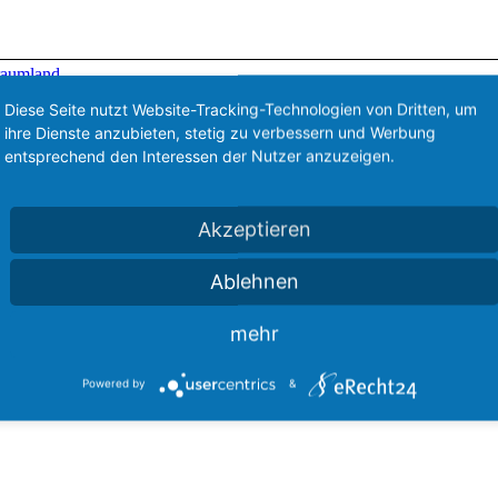
raumland
Diese Seite nutzt Website-Tracking-Technologien von Dritten, um
ihre Dienste anzubieten, stetig zu verbessern und Werbung
entsprechend den Interessen der Nutzer anzuzeigen.
Akzeptieren
Ablehnen
0
1400
StefanBurian
https://howtofreizeitpark.de/wp-content/uploads
he (Traumland auf der Bärenhöhle)
mehr
Powered by
&