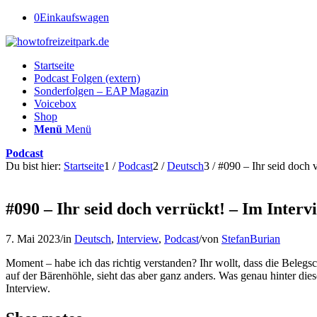
0
Einkaufswagen
Startseite
Podcast Folgen (extern)
Sonderfolgen – EAP Magazin
Voicebox
Shop
Menü
Menü
Podcast
Du bist hier:
Startseite
1
/
Podcast
2
/
Deutsch
3
/
#090 – Ihr seid doch v
#090 – Ihr seid doch verrückt! – Im Inter
7. Mai 2023
/
in
Deutsch
,
Interview
,
Podcast
/
von
StefanBurian
Moment – habe ich das richtig verstanden? Ihr wollt, dass die Beleg
auf der Bärenhöhle, sieht das aber ganz anders. Was genau hinter dies
Interview.